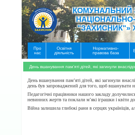
КОМУНАЛЬНИЙ 
НАЦІОНАЛЬНО
"ЗАХИСНИК"» 
Про
Освітня
Нормативно-
нас
діяльність
правова база
День вшанування пам’яті дітей, які загинули внаслідо
День вшанування пам’яті дітей, які загинули внаслі
день був запроваджений для того, щоб вшанувати не
Педагогічні працівники нашого закладу долучились
невинних жертв та поклали м’які іграшки і квіти д
Війна залишила глибокі рани в серцях україніців, а