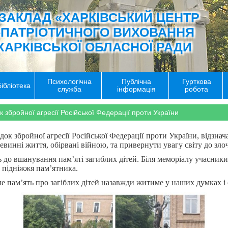
ЗАКЛАД «ХАРКІВСЬКИЙ ЦЕНТР
-ПАТРІОТИЧНОГО ВИХОВАННЯ
ХАРКІВСЬКОЇ ОБЛАСНОЇ РАДИ
Психологічна
Публічна
Гурткова
Бібліотека
служба
інформація
робота
к збройної агресії Російської Федерації проти України
док збройної агресії Російської Федерації проти України, відзна
винні життя, обірвані війною, та привернути увагу світу до злоч
 до вшанування пам’яті загиблих дітей. Біля меморіалу учасни
о підніжжя пам’ятника.
ле пам’ять про загіблих дітей назавжди житиме у наших думках і