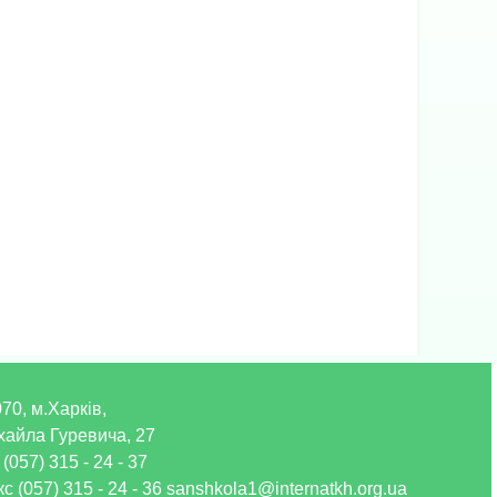
70, м.Харків,
хайла Гуревича, 27
 (057) 315 - 24 - 37
с (057) 315 - 24 - 36 sanshkola1@internatkh.org.ua