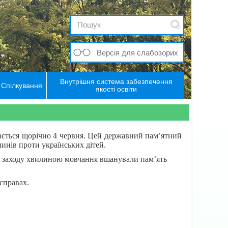
Версія для слабозорих
Внутрішня система забезпечення
Спілкування
якості освіти
чається щорічно
4 червня. Цей державний пам’ятний
инів проти українських дітей.
ки заходу хвилиною мовчання вшанували пам’ять
 справах.