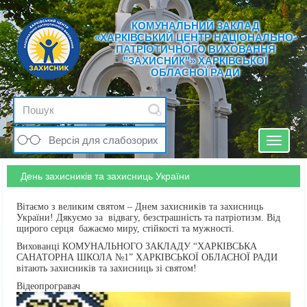
КОМУНАЛЬНИЙ ЗАКЛАД
«ХАРКІВСЬКИЙ ЦЕНТР НАЦІОНАЛЬНО-
ПАТРІОТИЧНОГО ВИХОВАННЯ
"ЗАХИСНИК"» ХАРКІВСЬКОЇ
ОБЛАСНОЇ РАДИ
Версія для слабозорих
Toggle
navigat
День захисників та захисниць України
Вітаємо з великим святом – Днем захисників та захисниць
України! Дякуємо за відвагу, безстрашність та патріотизм. Від
щирого серця бажаємо миру, стійкості та мужності.
Вихованці КОМУНАЛЬНОГО ЗАКЛАДУ “ХАРКІВСЬКА
САНАТОРНА ШКОЛА №1” ХАРКІВСЬКОЇ ОБЛАСНОЇ РАДИ
вітають захисників та захисниць зі святом!
Відеопрогравач