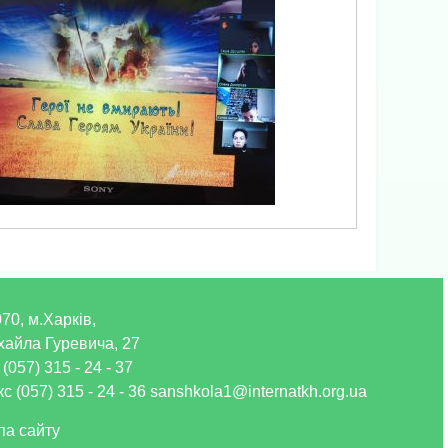
70, м.Харків,
хайла Гуревича, 27
 (057) 315 - 24 - 37
с (057) 315 - 24 - 36 sanshkola1@internatkh.org.ua
па сайту