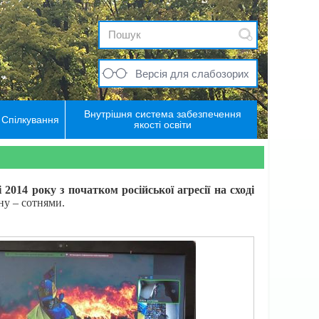
Версія для слабозорих
Внутрішня система забезпечення
Спілкування
якості освіти
2014 року з початком російської агресії на сході
у – сотнями.