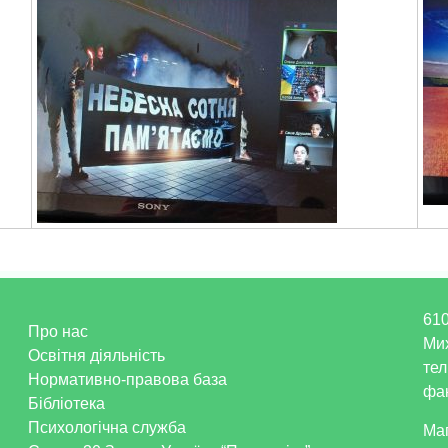
610
Про нас
Ми
Освітня діяльність
тел
Нормативно-правова база
фак
Бібліотека
Психологічна служба
Ма