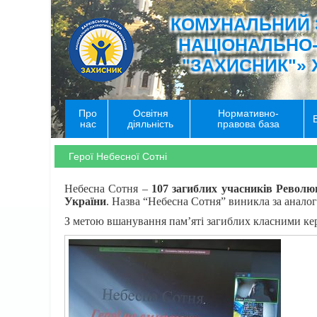
КОМУНАЛЬНИЙ 
НАЦІОНАЛЬНО
"ЗАХИСНИК"» 
Про
Освітня
Нормативно-
нас
діяльність
правова база
Герої Небесної Сотні
Небесна Сотня –
107 загиблих учасників Революці
України
. Назва “Небесна Сотня” виникла за анал
З метою вшанування пам’яті загиблих класними ке