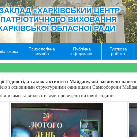
ЗАКЛАД «ХАРКІВСЬКИЙ ЦЕНТР
-ПАТРІОТИЧНОГО ВИХОВАННЯ
ХАРКІВСЬКОЇ ОБЛАСНОЇ РАДИ
Психологічна
Публічна
Гурткова
Бібліотека
служба
інформація
робота
ї Гідності, а також активісти Майдану, які загинули навесні 
огією з основними структурними одиницями Самооборони Майдан
рівниками та вихователями проведено виховні години.