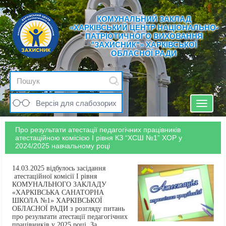
КОМУНАЛЬНИЙ ЗАКЛАД
«ХАРКІВСЬКИЙ ЦЕНТР НАЦІОНАЛЬНО-
ПАТРІОТИЧНОГО ВИХОВАННЯ
"ЗАХИСНИК"» ХАРКІВСЬКОЇ
ОБЛАСНОЇ РАДИ
Версія для слабозорих
Toggle
navigat
Про результати атестації педагогічних працівників
атестаційною комісією І рівня КЗ “ХСШ №1” ХОР у
2024/2025 навчальному році
14.03.2025 відбулось засідання
атестаційної комісії І рівня
КОМУНАЛЬНОГО ЗАКЛАДУ
«ХАРКІВСЬКА САНАТОРНА
ШКОЛА №1» ХАРКІВСЬКОЇ
ОБЛАСНОЇ РАДИ з розгляду питань
про результати атестації педагогічних
працівників у 2025 році. За