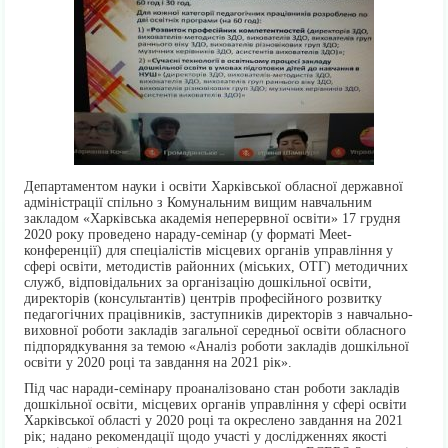
Департаментом науки і освіти Харківської обласної державної
адміністрації спільно з Комунальним вищим навчальним
закладом «Харківська академія неперервної освіти» 17 грудня
2020 року проведено нараду-семінар (у форматі Мееt-
конференції) для спеціалістів місцевих органів управління у
сфері освіти, методистів районних (міських, ОТГ) методичних
служб, відповідальних за організацію дошкільної освіти,
директорів (консультантів) центрів професійного розвитку
педагогічних працівників, заступників директорів з навчально-
виховної роботи закладів загальної середньої освіти обласного
підпорядкування за темою «Аналіз роботи закладів дошкільної
освіти у 2020 році та завдання на 2021 рік».
Під час наради-семінару проаналізовано стан роботи закладів
дошкільної освіти, місцевих органів управління у сфері освіти
Харківської області у 2020 році та окреслено завдання на 2021
рік; надано рекомендації щодо участі у дослідженнях якості