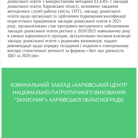
дошкільної освіти з використанням методики ECERS-3 закладів
дошкільної освіти Харківської області; визначено завдання
методичних служб району (міста, ОТГ), закладу дошкільної
освіти щодо організації та здійснення підвищення кваліфікації
педагогічних працівників закладів дошкільної освіти в 2021
році; проаналізовано стан програмно-методичного забезпечення
закладів дошкільної освіти регіону у 2020/2021 навчальному році
в умовах варіативності програм; актуалізовано питання взаємодії
закладу дошкільної освіти з родинами вихованців; надано
рекомендації щодо порядку складання і подання в електронному
вигляді статистичної звітності за формою «Звіт про діяльність
ЗДО за 2020 рік».
КОМУНАЛЬНИЙ ЗАКЛАД «ХАРКІВСЬКИЙ ЦЕНТР
НАЦІОНАЛЬНО-ПАТРІОТИЧНОГО ВИХОВАННЯ
“ЗАХИСНИК”» ХАРКІВСЬКОЇ ОБЛАСНОЇ РАДИ