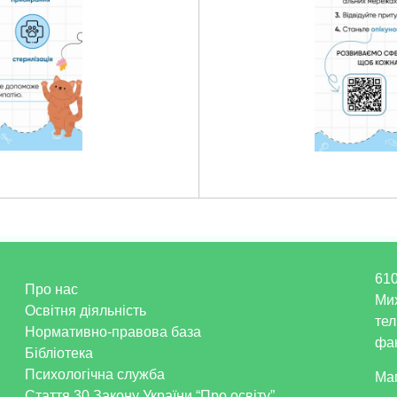
610
Про нас
Ми
Освітня діяльність
тел
Нормативно-правова база
фак
Бібліотека
Психологічна служба
Ма
Стаття 30 Закону України “Про освіту”