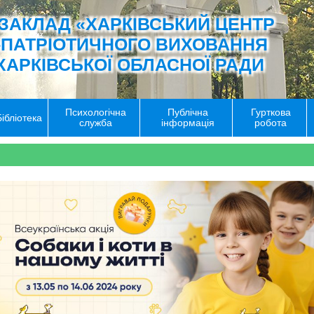
ЗАКЛАД «ХАРКІВСЬКИЙ ЦЕНТР
-ПАТРІОТИЧНОГО ВИХОВАННЯ
ХАРКІВСЬКОЇ ОБЛАСНОЇ РАДИ
Психологічна
Публічна
Гурткова
Бібліотека
служба
інформація
робота