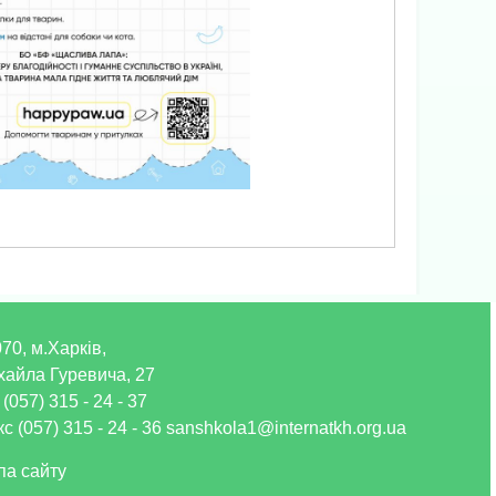
70, м.Харків,
хайла Гуревича, 27
 (057) 315 - 24 - 37
с (057) 315 - 24 - 36 sanshkola1@internatkh.org.ua
па сайту