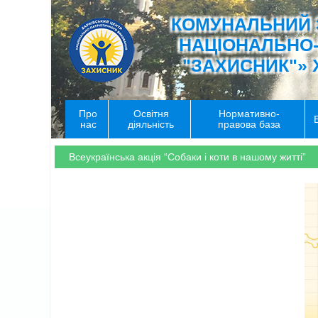
КОМУНАЛЬНИЙ 
НАЦІОНАЛЬНО
"ЗАХИСНИК"» 
Про
Освітня
Нормативно-
нас
діяльність
правова база
Всеукраїнська акція “Собаки і коти в нашому житті”