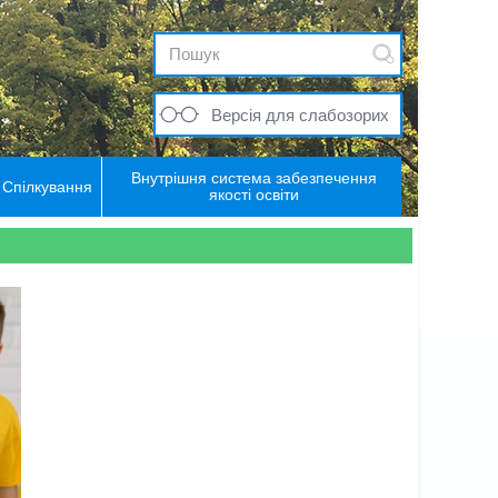
Версія для слабозорих
Внутрішня система забезпечення
Спілкування
якості освіти