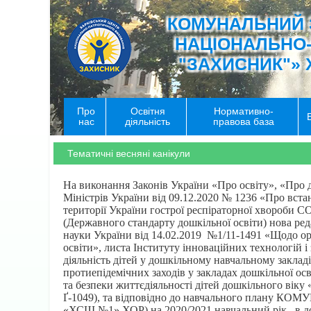
КОМУНАЛЬНИЙ 
НАЦІОНАЛЬНО
"ЗАХИСНИК"» 
Про
Освітня
Нормативно-
нас
діяльність
правова база
Тематичні весняні канікули
На виконання Законів України «Про освіту», «Про 
Міністрів України від 09.12.2020 № 1236 «Про вс
території України гострої респіраторної хвороби 
(Державного стандарту дошкільної освіти) нова реда
науки України від 14.02.2019 №1/11-1491 «Щодо орг
освіти», листа Інституту інноваційних технологій і 
діяльність дітей у дошкільному навчальному заклад
протиепідемічних заходів у закладах дошкільної ос
та безпеки життєдіяльності дітей дошкільного віку «
Ґ-1049), та відповідно до навчального пл
«ХСШ №1» ХОР) на 2020/2021 навчальний рік, в дош