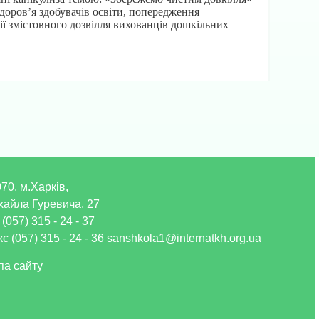
доров’я здобувачів освіти, попередження
ії змістовного дозвілля вихованців дошкільних
70, м.Харків,
хайла Гуревича, 27
 (057) 315 - 24 - 37
с (057) 315 - 24 - 36 sanshkola1@internatkh.org.ua
па сайту