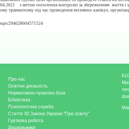
0.04.2021 з метою посилення контролю за збереженням життя і з
чому травматизму під час проведення весняних канікул, організац
roups/294628604571524
610
Про нас
Ми
Освітня діяльність
тел
Нормативно-правова база
фак
Бібліотека
Психологічна служба
Ма
Стаття 30 Закону України “Про освіту”
Гурткова робота
Дошкільники