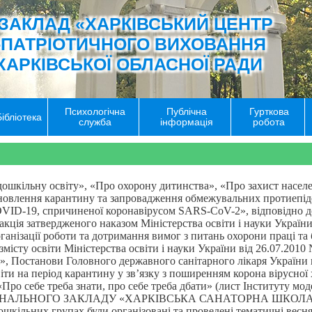
ЗАКЛАД «ХАРКІВСЬКИЙ ЦЕНТР
-ПАТРІОТИЧНОГО ВИХОВАННЯ
ХАРКІВСЬКОЇ ОБЛАСНОЇ РАДИ
Психологічна
Публічна
Гурткова
Бібліотека
служба
інформація
робота
дошкільну освіту», «Про охорону дитинства», «Про захист насел
тановлення карантину та запровадження обмежувальних протиепід
COVID-19, спричиненої коронавірусом SARS-CoV-2», відповідно д
кція затвердженого наказом Міністерства освіти і науки України 
анізації роботи та дотримання вимог з питань охорони праці та 
змісту освіти Міністерства освіти і науки України від 26.07.201
і», Постанови Головного державного санітарного лікаря України
віти на період карантину у зв’язку з поширенням корона вірусної
Про себе треба знати, про себе треба дбати» (лист Інституту модер
ану КОМУНАЛЬНОГО ЗАКЛАДУ «ХАРКІВСЬКА САНАТОРНА ШКОЛА
кільних групах були організовані та проведені тематичні весня