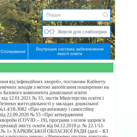
Версія для слабозорих
Внутрішня система забезпечення
Спілкування
якості освіти
ення від інфекційних хвороб», постанови Кабінету
емічних заходів з метою запобігання поширенню на
о Базового компонента дошкільної освіти
від 12.01.2021 № 33, листів Міністерства освіти і
безпеки життєдіяльності у закладах дошкільної
0 №1.4/18-3082 «Про організовану і самостійну
 від 22.09.2020 № 55 «Про затвердження
 хвороби (COVID – 19), програми з основ здоров’я
нізації змісту освіти від 04.12.2018 р. № 22.1/12-
№ 1» ХАРКІВСЬКОЇ ОБЛАСНОЇ РАДИ (далі – КЗ
ні канікулиза темою: «Збережемо чистим довкілля»