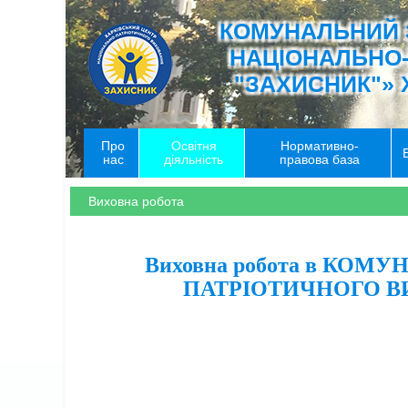
КОМУНАЛЬНИЙ 
НАЦІОНАЛЬНО
"ЗАХИСНИК"» 
Про
Освітня
Нормативно-
нас
діяльність
правова база
Виховна робота
Виховна робота в КО
ПАТРІОТИЧНОГО В