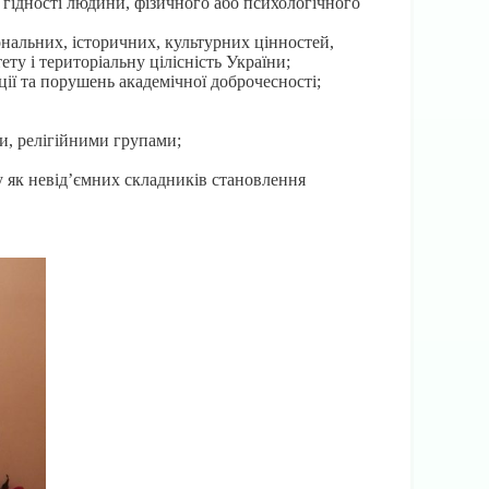
а гідності людини, фізичного або психологічного
ональних, історичних, культурних цінностей,
ту і територіальну цілісність України;
ції та порушень академічної доброчесності;
и, релігійними групами;
лу як невід’ємних складників становлення