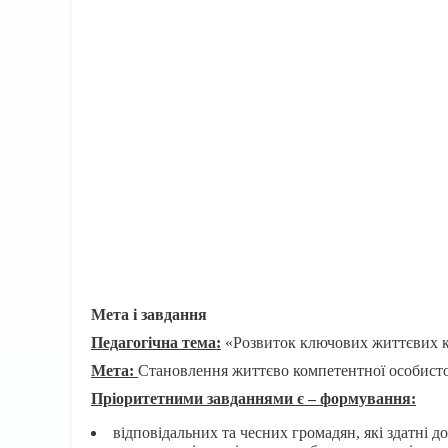
Мета і завдання
Педагогічна тема:
«Розвиток ключових життєвих ком
Мета:
Становлення життєво компетентної особистост
Пріоритетними завданнями є – формування:
відповідальних та чесних громадян, які здатні д