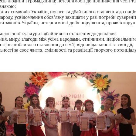
ересів людини і громадянина; нетерпимості до приниження честі т
ознакою;
вних символів України, поваги та дбайливого ставлення до наці
роду, усвідомлення обов’язку захищати у разі потреби сувереніте
та законів України, нетерпимості до їх порушення, проявів коруп
ологічної культури і дбайливого ставлення до довкілля;
ння, миру, злагоди між усіма народами, етнічними, національним
і, шанобливого ставлення до сім’ї, відповідальності за свої дії;
ності за своє життя, сміливості та реалізації творчого потенціа