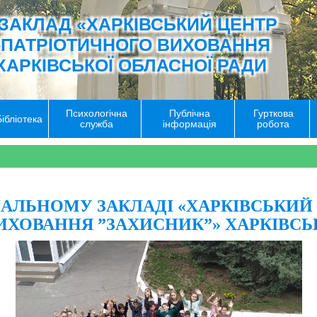
ЗАКЛАД «ХАРКІВСЬКИЙ ЦЕНТР
-ПАТРІОТИЧНОГО ВИХОВАННЯ
ХАРКІВСЬКОЇ ОБЛАСНОЇ РАДИ
Психологічна
Публічна
Гурткова
Бібліотека
служба
інформація
робота
МУНАЛЬНОМУ ЗАКЛАДІ «ХАРКІВСЬКИ
ИХОВАННЯ ”ЗАХИСНИК”» ХАРКІВСЬК