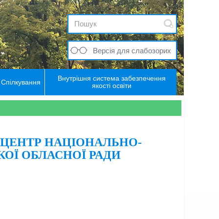
Версія для слабозорих
Внутрішня система забезпечення
Спілкування
якості освіти
Й ЦЕНТР НАЦІОНАЛЬНО-
ОЇ ОБЛАСНОЇ РАДИ