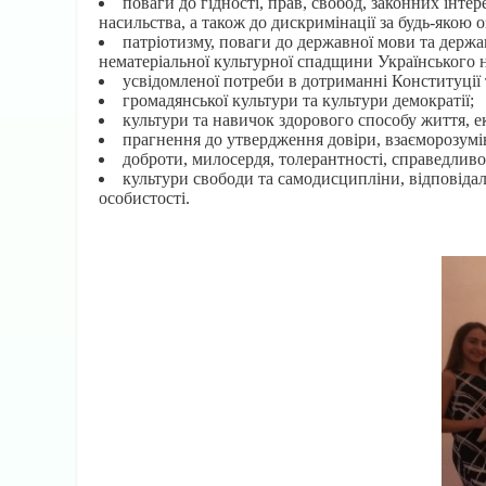
поваги до гідності, прав, свобод, законних інт
насильства, а також до дискримінації за будь-якою 
патріотизму, поваги до державної мови та держа
нематеріальної культурної спадщини Українського на
усвідомленої потреби в дотриманні Конституції 
громадянської культури та культури демократії;
культури та навичок здорового способу життя, ек
прагнення до утвердження довіри, взаєморозумі
доброти, милосердя, толерантності, справедливост
культури свободи та самодисципліни, відповідаль
особистості.