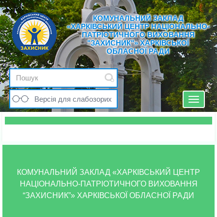
КОМУНАЛЬНИЙ ЗАКЛАД
«ХАРКІВСЬКИЙ ЦЕНТР НАЦІОНАЛЬНО-
ПАТРІОТИЧНОГО ВИХОВАННЯ
"ЗАХИСНИК"» ХАРКІВСЬКОЇ
ОБЛАСНОЇ РАДИ
Версія для слабозорих
Toggle
navigat
КОМУНАЛЬНИЙ ЗАКЛАД «ХАРКІВСЬКИЙ ЦЕНТР
НАЦІОНАЛЬНО-ПАТРІОТИЧНОГО ВИХОВАННЯ
“ЗАХИСНИК”» ХАРКІВСЬКОЇ ОБЛАСНОЇ РАДИ