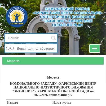
КОМУНАЛЬНИЙ ЗАКЛАД
«ХАРКІВСЬКИЙ ЦЕНТР НАЦІОНАЛЬНО-
ПАТРІОТИЧНОГО ВИХОВАННЯ
"ЗАХИСНИК"» ХАРКІВСЬКОЇ
ОБЛАСНОЇ РАДИ
Версія для слабозорих
Toggle
navigat
Мережа
Мережа
КОМУНАЛЬНОГО ЗАКЛАДУ «ХАРКІВСЬКИЙ ЦЕНТР
НАЦІОНАЛЬНО-ПАТРІОТИЧНОГО ВИХОВАННЯ
”ЗАХИСНИК”» ХАРКІВСЬКОЇ ОБЛАСНОЇ РАДИ
на
2025/2026 навчальний рік
Напрям
Назва гуртка