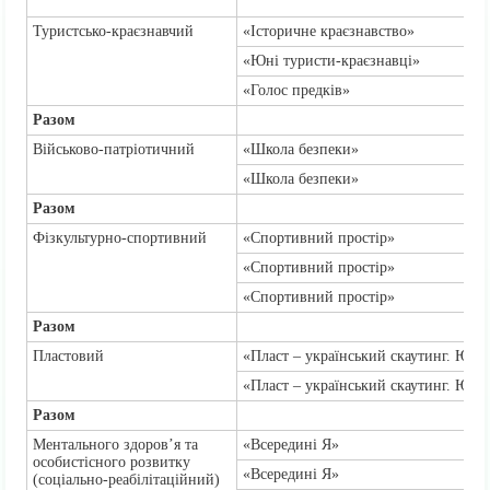
Туристсько-краєзнавчий
«Історичне краєзнавство»
«Юні туристи-краєзнавці»
«Голос предків»
Разом
Військово-патріотичний
«Школа безпеки»
«Школа безпеки»
Разом
Фізкультурно-спортивний
«Спортивний простір»
«Спортивний простір»
«Спортивний простір»
Разом
Пластовий
«Пласт – український скаутинг. Юна
«Пласт – український скаутинг. Юна
Разом
Ментального здоров’я та
«Всередині Я»
особистісного розвитку
«Всередині Я»
(соціально-реабілітаційний)