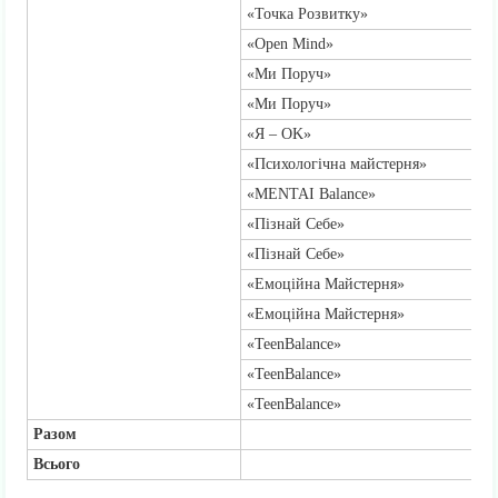
«Точка Розвитку»
«Open Mind»
«Ми Поруч»
«Ми Поруч»
«Я – OK»
«Психологічна майстерня»
«MENTAI Balance»
«Пізнай Себе»
«Пізнай Себе»
«Емоційна Майстерня»
«Емоційна Майстерня»
«TeenBalance»
«TeenBalance»
«TeenBalance»
Разом
Всього