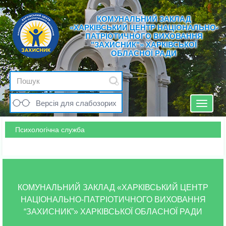
КОМУНАЛЬНИЙ ЗАКЛАД
«ХАРКІВСЬКИЙ ЦЕНТР НАЦІОНАЛЬНО-
ПАТРІОТИЧНОГО ВИХОВАННЯ
"ЗАХИСНИК"» ХАРКІВСЬКОЇ
ОБЛАСНОЇ РАДИ
Версія для слабозорих
Toggle
navigat
Психологічна служба
КОМУНАЛЬНИЙ ЗАКЛАД «ХАРКІВСЬКИЙ ЦЕНТР
НАЦІОНАЛЬНО-ПАТРІОТИЧНОГО ВИХОВАННЯ
“ЗАХИСНИК”» ХАРКІВСЬКОЇ ОБЛАСНОЇ РАДИ