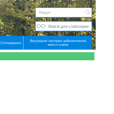
Версія для слабозорих
Внутрішня система забезпечення
Спілкування
якості освіти