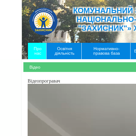
КОМУНАЛЬНИЙ 
НАЦІОНАЛЬНО
"ЗАХИСНИК"» 
Про
Освітня
Нормативно-
нас
діяльність
правова база
Відео
Відеопрогравач