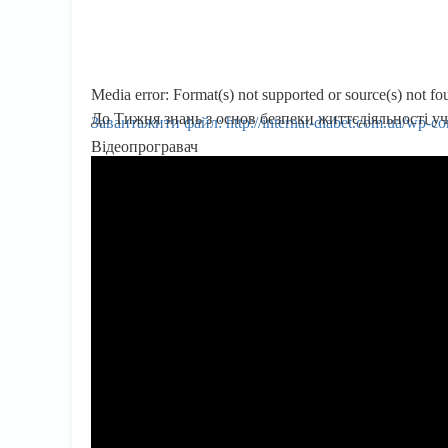
Media error: Format(s) not supported or source(s) not fo
До Тижня знань з основ безпеки життєдіяльності уч
Завантажити файл: http://internat-diabet
Відеопрогравач
00:00
Використовуйте клавіші зі стрілками Вгору/Вниз