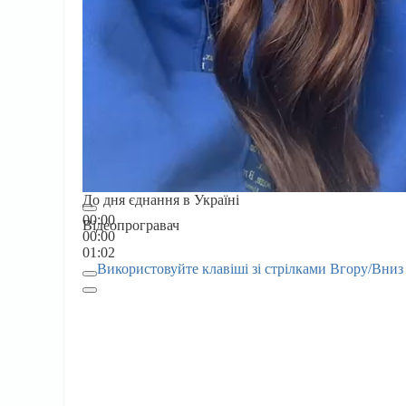
До дня єднання в Україні
00:00
Відеопрогравач
00:00
01:02
Використовуйте клавіші зі стрілками Вгору/Вниз