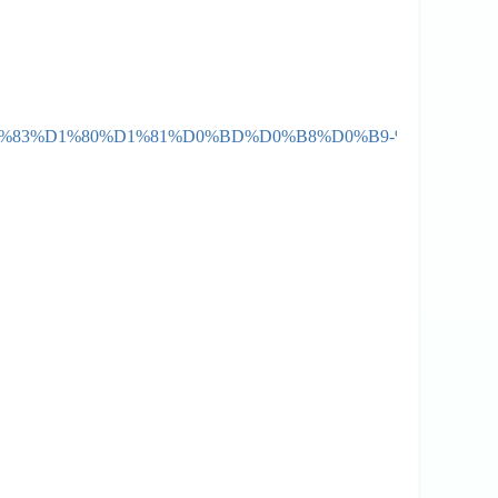
%BD%D0%BA%D1%83%D1%80%D1%81%D0%BD%D0%B8%D0%B9-%D0%