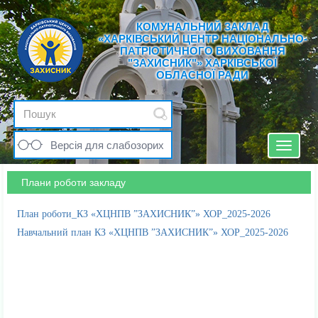
КОМУНАЛЬНИЙ ЗАКЛАД
«ХАРКІВСЬКИЙ ЦЕНТР НАЦІОНАЛЬНО-
ПАТРІОТИЧНОГО ВИХОВАННЯ
"ЗАХИСНИК"» ХАРКІВСЬКОЇ
ОБЛАСНОЇ РАДИ
Версія для слабозорих
Toggle
navigat
Плани роботи закладу
План роботи_КЗ «ХЦНПВ ”ЗАХИСНИК”» ХОР_2025-2026
Навчальний план КЗ «ХЦНПВ ”ЗАХИСНИК”» ХОР_2025-2026