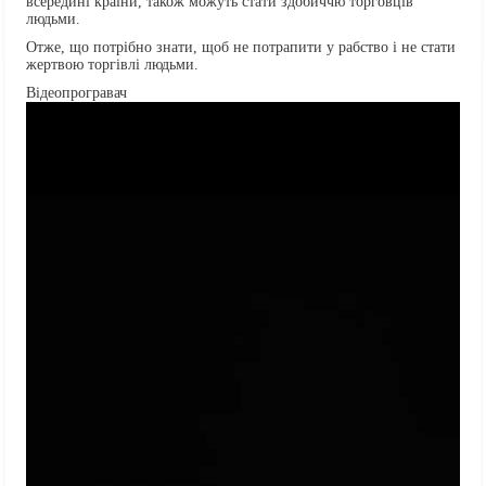
всередині країни, також можуть стати здобиччю торговців
людьми.
Отже, що потрібно знати, щоб не потрапити у рабство і не стати
жертвою торгівлі людьми.
Відеопрогравач