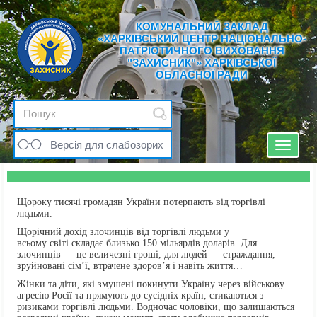
КОМУНАЛЬНИЙ ЗАКЛАД
«ХАРКІВСЬКИЙ ЦЕНТР НАЦІОНАЛЬНО-
ПАТРІОТИЧНОГО ВИХОВАННЯ
"ЗАХИСНИК"» ХАРКІВСЬКОЇ
ОБЛАСНОЇ РАДИ
Версія для слабозорих
Toggle
navigat
Щороку тисячі громадян України потерпають від торгівлі
людьми.
Щорічний дохід злочинців від торгівлі людьми у
всьому світі складає близько 150 мільярдів доларів. Для
злочинців — це величезні гроші, для людей — страждання,
зруйновані сім’ї, втрачене здоров’я і навіть життя…
Жінки та діти, які змушені покинути Україну через військову
агресію Росії та прямують до сусідніх країн, стикаються з
ризиками торгівлі людьми. Водночас чоловіки, що залишаються