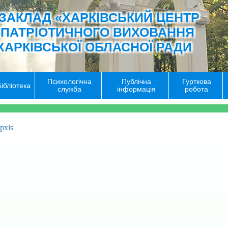
ЗАКЛАД «ХАРКІВСЬКИЙ ЦЕНТР
-ПАТРІОТИЧНОГО ВИХОВАННЯ
ХАРКІВСЬКОЇ ОБЛАСНОЇ РАДИ
Психологічна
Публічна
Гурткова
Бібліотека
служба
інформація
робота
рxls