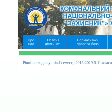
КОМУНАЛЬНИЙ 
НАЦІОНАЛЬНО
"ЗАХИСНИК"» 
Про
Освітня
Нормативно-
нас
діяльність
правова база
Рівні-навч-дос-учнів-І семестр 2018-2019-5-11-класи