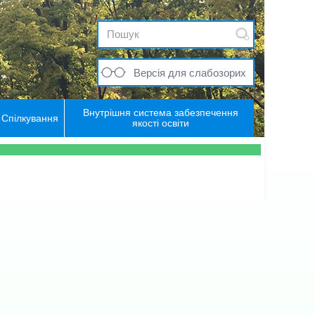
Версія для слабозорих
Внутрішня система забезпечення
Спілкування
якості освіти