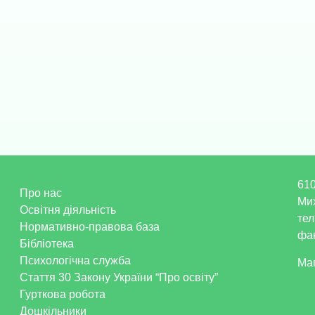
610
Про нас
Ми
Освітня діяльність
тел
Нормативно-правова база
фак
Бібліотека
Психологічна служба
Ма
Стаття 30 Закону України “Про освіту”
Гурткова робота
Дошкільники