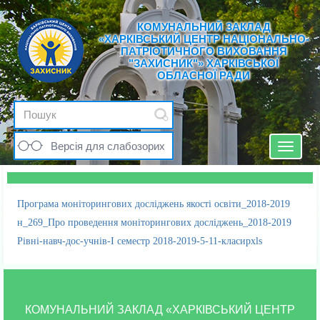
КОМУНАЛЬНИЙ ЗАКЛАД
«ХАРКІВСЬКИЙ ЦЕНТР НАЦІОНАЛЬНО-
ПАТРІОТИЧНОГО ВИХОВАННЯ
"ЗАХИСНИК"» ХАРКІВСЬКОЇ
ОБЛАСНОЇ РАДИ
Версія для слабозорих
Toggle
navigat
Програма моніторингових досліджень якості освіти_2018-2019
н_269_Про проведення моніторингових досліджень_2018-2019
Рівні-навч-дос-учнів-І семестр 2018-2019-5-11-класирxls
КОМУНАЛЬНИЙ ЗАКЛАД «ХАРКІВСЬКИЙ ЦЕНТР