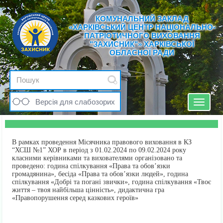
КОМУНАЛЬНИЙ ЗАКЛАД
«ХАРКІВСЬКИЙ ЦЕНТР НАЦІОНАЛЬНО-
ПАТРІОТИЧНОГО ВИХОВАННЯ
"ЗАХИСНИК"» ХАРКІВСЬКОЇ
ОБЛАСНОЇ РАДИ
Версія для слабозорих
Toggle
navigat
В рамках проведення Місячника правового виховання в КЗ
“ХСШ №1” ХОР в період з 01.02.2024 по 09.02.2024 року
класними керівниками та вихователями організовано та
проведено: година спілкування «Права та обов’язки
громадянина», бесіда «Права та обов’язки людей», година
спілкування «Добрі та погані звички», година спілкування «Твоє
життя – твоя найбільша цінність», дидактична гра
«Правопорушення серед казкових героїв»