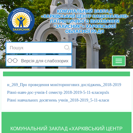
КОМУНАЛЬНИЙ ЗАКЛАД
«ХАРКІВСЬКИЙ ЦЕНТР НАЦІОНАЛЬНО-
ПАТРІОТИЧНОГО ВИХОВАННЯ
"ЗАХИСНИК"» ХАРКІВСЬКОЇ
ОБЛАСНОЇ РАДИ
Версія для слабозорих
Toggle
navigat
н_269_Про проведення моніторингових досліджень_2018-2019
Рівні-навч-дос-учнів-І семестр 2018-2019-5-11-класирxls
Рівні навчальних досягнень учнів_2018-2019_5-11-класи
КОМУНАЛЬНИЙ ЗАКЛАД «ХАРКІВСЬКИЙ ЦЕНТР