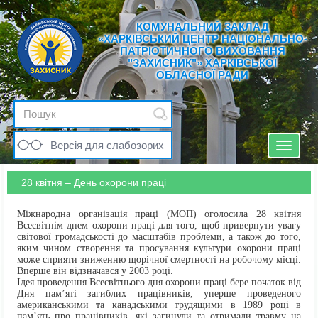
КОМУНАЛЬНИЙ ЗАКЛАД
«ХАРКІВСЬКИЙ ЦЕНТР НАЦІОНАЛЬНО-
ПАТРІОТИЧНОГО ВИХОВАННЯ
"ЗАХИСНИК"» ХАРКІВСЬКОЇ
ОБЛАСНОЇ РАДИ
Версія для слабозорих
Toggle
navigat
28 квітня – День охорони праці
Міжнародна організація праці (МОП) оголосила 28 квітня
Всесвітнім днем охорони праці для того, щоб привернути увагу
світової громадськості до масштабів проблеми, а також до того,
яким чином створення та просування культури охорони праці
може сприяти зниженню щорічної смертності на робочому місці.
Вперше він відзначався у 2003 році.
Ідея проведення Всесвітнього дня охорони праці бере початок від
Дня пам’яті загиблих працівників, уперше проведеного
американськими та канадськими трудящими в 1989 році в
пам’ять про працівників, які загинули та отримали травму на