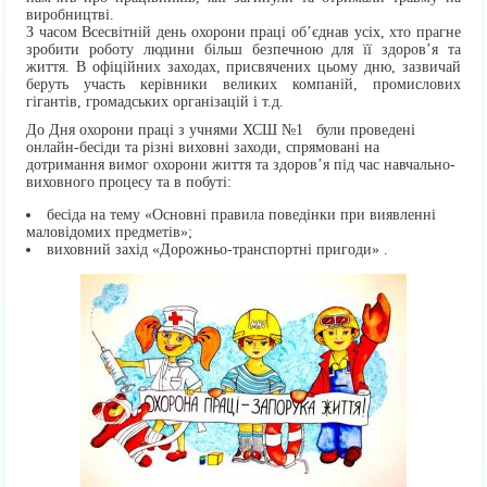
виробництві.
З часом Всесвітній день охорони праці об’єднав усіх, хто прагне
зробити роботу людини більш безпечною для її здоров’я та
життя. В офіційних заходах, присвячених цьому дню, зазвичай
беруть участь керівники великих компаній, промислових
гігантів, громадських організацій і т.д.
До Дня охорони праці з учнями ХСШ №1 були проведені
онлайн-бесіди та різні виховні заходи, спрямовані на
дотримання вимог охорони життя та здоров’я під час навчально-
виховного процесу та в побуті:
бесіда на тему «Основні правила поведінки при виявленні
маловідомих предметів»;
виховний захід «Дорожньо-транспортні пригоди» .