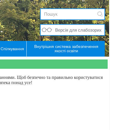
Версія для слабозорих
Внутрішня система забезпечення
Спілкування
якості освіти
ланнями. Щоб безпечно та правильно користуватися
пека понад усе!