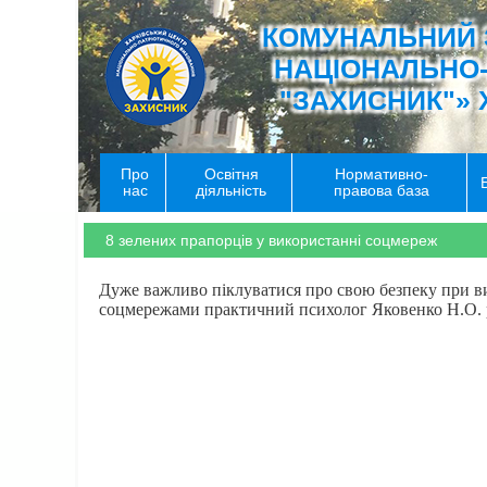
КОМУНАЛЬНИЙ 
НАЦІОНАЛЬНО
"ЗАХИСНИК"» 
Про
Освітня
Нормативно-
нас
діяльність
правова база
8 зелених прапорців у використанні соцмереж
Дуже важливо піклуватися про свою безпеку при ви
соцмережами практичний психолог Яковенко Н.О. р