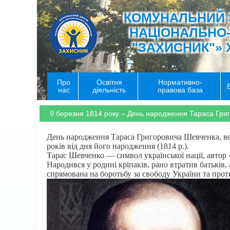
КОМУНАЛЬНИЙ 
НАЦІОНАЛЬНО
"ЗАХИСНИК"» 
Про
Освітня
Нормативно-
нас
діяльність
правова база
9 березня 1814 року – День народження Тараса Гри
День народження Тараса Григоровича Шевченка, вел
років від дня його народження (1814 р.).
Тарас Шевченко — символ української нації, автор «
Народився у родині кріпаків, рано втратив батьків, 
спрямована на боротьбу за свободу України та прот