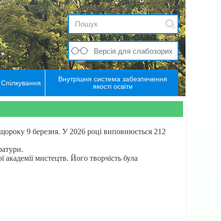
Версія для слабозорих
Внутрішня система забезпечення
Спілкування
якості освіти
щороку 9 березня. У 2026 році виповнюється 212
ератури.
ої академії мистецтв. Його творчість була