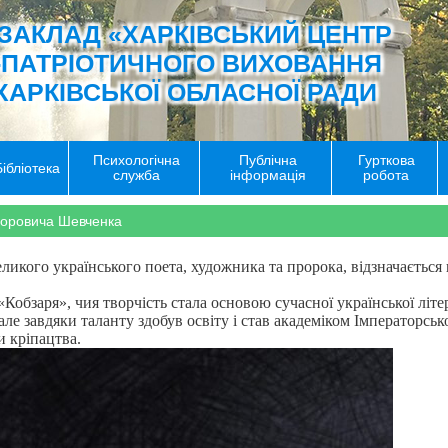
ЗАКЛАД «ХАРКІВСЬКИЙ ЦЕНТР
-ПАТРІОТИЧНОГО ВИХОВАННЯ
ХАРКІВСЬКОЇ ОБЛАСНОЇ РАДИ
Психологічна
Публічна
Гурткова
Бібліотека
служба
інформація
робота
горовича Шевченка
икого українського поета, художника та пророка, відзначається 
Кобзаря», чия творчість стала основою сучасної української літ
але завдяки таланту здобув освіту і став академіком Імператорськ
и кріпацтва.