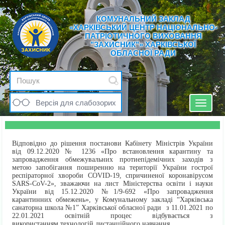
КОМУНАЛЬНИЙ ЗАКЛАД
«ХАРКІВСЬКИЙ ЦЕНТР НАЦІОНАЛЬНО-
ПАТРІОТИЧНОГО ВИХОВАННЯ
"ЗАХИСНИК"» ХАРКІВСЬКОЇ
ОБЛАСНОЇ РАДИ
Версія для слабозорих
Toggle
navigat
Відповідно до рішення постанови Кабінету Міністрів України
від 09.12.2020 № 1236 «Про встановлення карантину та
запровадження обмежувальних протиепідемічних заходів з
метою запобігання поширенню на території України гострої
респіраторної хвороби COVID-19, спричиненої коронавірусом
SARS-CoV-2», зважаючи на лист Міністерства освіти і науки
України від 15.12.2020 №1/9-692 «Про запровадження
карантинних обмежень», у Комунальному закладі “Харківська
санаторна школа №1” Харківської обласної ради з 11.01.2021 по
22.01.2021 освітній процес відбувається з
використанням технологій дистанційного навчання.