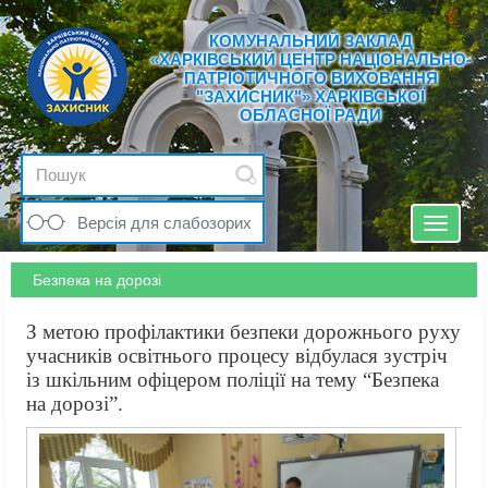
КОМУНАЛЬНИЙ ЗАКЛАД
«ХАРКІВСЬКИЙ ЦЕНТР НАЦІОНАЛЬНО-
ПАТРІОТИЧНОГО ВИХОВАННЯ
"ЗАХИСНИК"» ХАРКІВСЬКОЇ
ОБЛАСНОЇ РАДИ
Версія для слабозорих
Toggle
navigat
Безпека на дорозі
З метою профілактики безпеки дорожнього руху
учасників освітнього процесу відбулася зустріч
із шкільним офіцером поліції на тему “Безпека
на дорозі”.