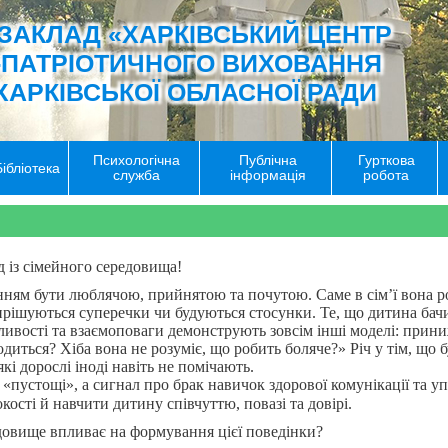
ЗАКЛАД «ХАРКІВСЬКИЙ ЦЕНТР
-ПАТРІОТИЧНОГО ВИХОВАННЯ
ХАРКІВСЬКОЇ ОБЛАСНОЇ РАДИ
Психологічна
Публічна
Гурткова
Бібліотека
служба
інформація
робота
 із сімейного середовища!
нням бути люблячою, прийнятою та почутою. Саме в сім’ї вона ро
ирішуються суперечки чи будуються стосунки. Те, що дитина бачи
чливості та взаємоповаги демонструють зовсім інші моделі: прин
иться? Хіба вона не розуміє, що робить боляче?» Річ у тім, що бу
і дорослі іноді навіть не помічають.
 «пустощі», а сигнал про брак навичок здорової комунікації та у
ості й навчити дитину співчуттю, повазі та довірі.
едовище впливає на формування цієї поведінки?