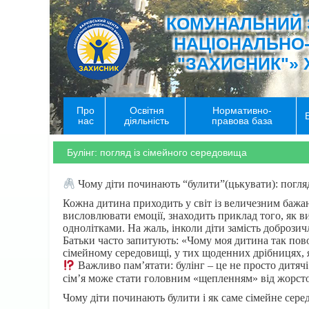
КОМУНАЛЬНИЙ 
НАЦІОНАЛЬНО
"ЗАХИСНИК"» 
Про
Освітня
Нормативно-
нас
діяльність
правова база
Булінг: погляд із сімейного середовища
Чому діти починають “булити”(цькувати): погляд
Кожна дитина приходить у світ із величезним бажа
висловлювати емоції, знаходить приклад того, як в
однолітками. На жаль, інколи діти замість добрози
Батьки часто запитують: «Чому моя дитина так повод
сімейному середовищі, у тих щоденних дрібницях, як
Важливо пам’ятати: булінг – це не просто дитячі
сім’я може стати головним «щепленням» від жорсток
Чому діти починають булити і як саме сімейне сер