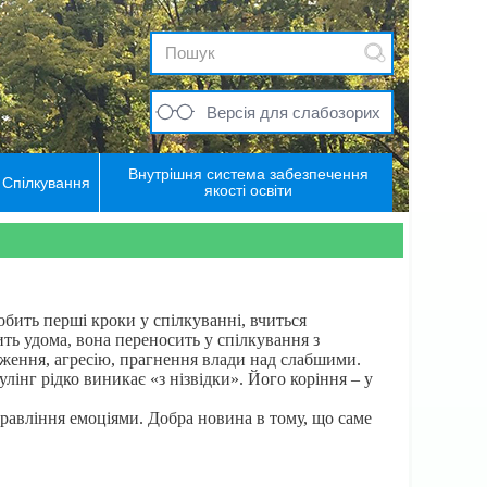
Версія для слабозорих
Внутрішня система забезпечення
Спілкування
якості освіти
бить перші кроки у спілкуванні, вчиться
ть удома, вона переносить у спілкування з
иження, агресію, прагнення влади над слабшими.
лінг рідко виникає «з нізвідки». Його коріння – у
правління емоціями. Добра новина в тому, що саме