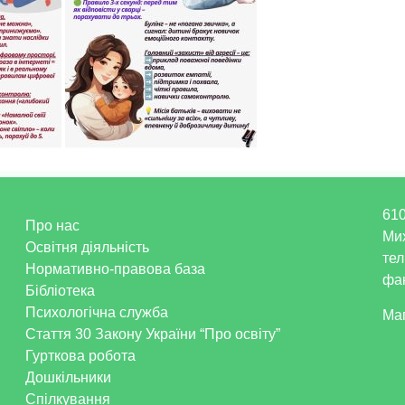
610
Про нас
Ми
Освітня діяльність
тел
Нормативно-правова база
фак
Бібліотека
Психологічна служба
Ма
Стаття 30 Закону України “Про освіту”
Гурткова робота
Дошкільники
Спілкування