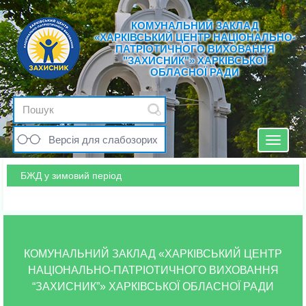
КОМУНАЛЬНИЙ ЗАКЛАД
«ХАРКІВСЬКИЙ ЦЕНТР НАЦІОНАЛЬНО-
ПАТРІОТИЧНОГО ВИХОВАННЯ
"ЗАХИСНИК"» ХАРКІВСЬКОЇ
ОБЛАСНОЇ РАДИ
Версія для слабозорих
Toggle
navigat
БЖД у зимовий період
КОМУНАЛЬНИЙ ЗАКЛАД «ХАРКІВСЬКИЙ ЦЕНТР
НАЦІОНАЛЬНО-ПАТРІОТИЧНОГО ВИХОВАННЯ
“ЗАХИСНИК”» ХАРКІВСЬКОЇ ОБЛАСНОЇ РАДИ