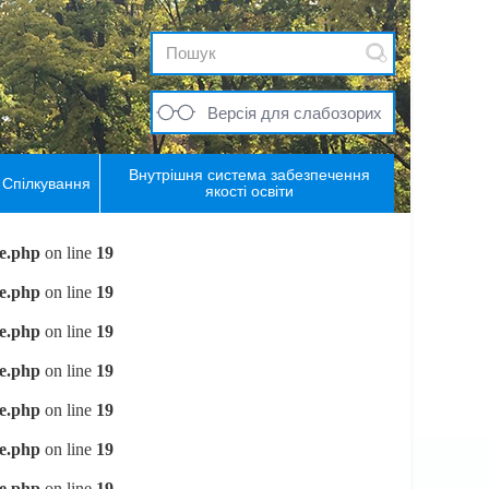
Версія для слабозорих
Внутрішня система забезпечення
Спілкування
якості освіти
ve.php
on line
19
ve.php
on line
19
ve.php
on line
19
ve.php
on line
19
ve.php
on line
19
ve.php
on line
19
ve.php
on line
19