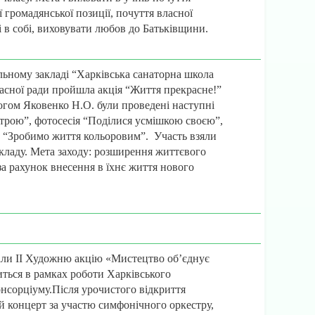
ї громадянської позиції, почуття власної
і в собі, виховувати любов до Батьківщини.
льному закладі “Харківська санаторна школа
асної ради пройшла акція “Життя прекрасне!”
гом Яковенко Н.О. були проведені наступні
строю”, фотосесія “Поділися усмішкою своєю”,
 “Зробимо життя кольоровим”. Участь взяли
закладу. Мета заходу: розширення життєвого
за рахунок внесення в їхнє життя нового
дали II Художню акцію «Мистецтво об’єднує
ться в рамках роботи Харківського
онсорціуму.Після урочистого відкриття
й концерт за участю симфонічного оркестру,