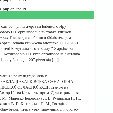
ve.php
on line
19
агоди 80 – річчя жертвам Бабиного Яру
ровою І.П. організована виставка книжок.
амках Тижня дитячої книги бібліотекарем
а організована книжкова виставка. 06.04.2021
ліотеці Комунального закладу ” Харківська
″ Котляровою І.П. була організована виставка
21 року З нагоди 207-річчя від […]
мання нових підручників у
ЗАКЛАДІ «ХАРКІВСЬКА САНАТОРНА
ВСЬКОЇ ОБЛАСНОЇ РАДИ станом на
втор Назва Кількість, прим. Дата отримання
О. М., Мацевко-Бекерська Л. В.,Рудніцька Н. П.,
яниця В. Г., Базильська Н. М., Гвоздікова
 «Зарубіжна література» підручник для 6 класу