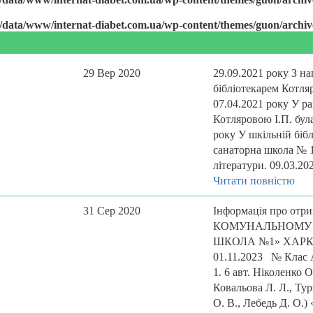
/data/www/internat-diabet.com.ua/wp-content/themes/guon/archi
29 Вер 2020
29.09.2021 року З н
бібліотекарем Котля
07.04.2021 року У р
Котляровою І.П. бул
року У шкільній біб
санаторна школа № 1
літератури. 09.03.20
Читати повністю
31 Сер 2020
Інформація про отри
КОМУНАЛЬНОМУ 
ШКОЛА №1» ХАРКІ
01.11.2023 № Клас А
1. 6 авт. Ніколенко 
Ковальова Л. Л., Тур
О. В., Лебедь Д. О.)