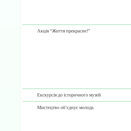
Акція “Життя прекрасне!”
Екскурсія до історичного музей
Мистецтво об’єднує молодь