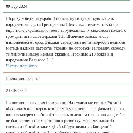
09 Бер 2024
Щороку 9 березня українці по всьому світу святкують День
народження Тараса Григоровича Шевченка – великого Кобзаря,
видатного українського поета та художника. У свідомості кожного
громадянина нашої держави Т.Г. Шевченко займає місце
національного героя. Завдяки своєму життю та творчості великий
митець надихав патріотів України до боротьби за правду, свободу
та майбутнє нашої неньки України. Пройшло 210 років від
народження Великого […]
Читати повністю
Інклюзивна освіта
24 Січ 2022
Iнклюзивне навчання i виховання На сучасному етапі в Україні
відкрилися нові перспективи змін у системі спеціальної освіти,
що насамперед пов’язані з переосмисленням ставлення до дітей з
особливостями психофізичного розвитку. Нова методологія
спеціальної освіти таких дітей обґрунтована у «Концепції
спеціальної освіти дітей з особливостями психофізичного