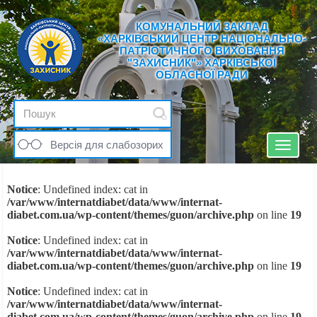
КОМУНАЛЬНИЙ ЗАКЛАД
«ХАРКІВСЬКИЙ ЦЕНТР НАЦІОНАЛЬНО-
ПАТРІОТИЧНОГО ВИХОВАННЯ
"ЗАХИСНИК"» ХАРКІВСЬКОЇ
ОБЛАСНОЇ РАДИ
Версія для слабозорих
Toggle
navigat
Notice
: Undefined index: cat in
/var/www/internatdiabet/data/www/internat-
diabet.com.ua/wp-content/themes/guon/archive.php
on line
19
Notice
: Undefined index: cat in
/var/www/internatdiabet/data/www/internat-
diabet.com.ua/wp-content/themes/guon/archive.php
on line
19
Notice
: Undefined index: cat in
/var/www/internatdiabet/data/www/internat-
diabet.com.ua/wp-content/themes/guon/archive.php
on line
19