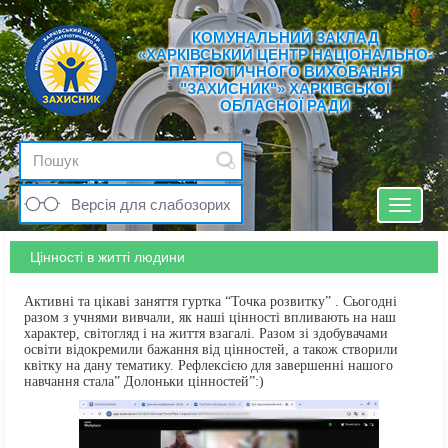
КОМУНАЛЬНИЙ ЗАКЛАД
«ХАРКІВСЬКИЙ ЦЕНТР НАЦІОНАЛЬНО-
ПАТРІОТИЧНОГО ВИХОВАННЯ
"ЗАХИСНИК"» ХАРКІВСЬКОЇ
ОБЛАСНОЇ РАДИ
Версія для слабозорих
Toggle
navigat
Цінності в житті людини
Активні та цікаві заняття гуртка “Точка розвитку” . Сьогодні
разом з учнями вивчали, як наші цінності впливають на наш
характер, світогляд і на життя взагалі. Разом зі здобувачами
освіти відокремили бажання від цінностей, а також створили
квітку на дану тематику. Рефлексією для завершенні нашого
навчання стала” Долоньки цінностей”:)