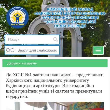
КОМУНАЛЬНИЙ ЗАКЛАД
«ХАРКІВСЬКИЙ ЦЕНТР НАЦІОНАЛЬНО-
ПАТРІОТИЧНОГО ВИХОВАННЯ
"ЗАХИСНИК"» ХАРКІВСЬКОЇ
ОБЛАСНОЇ РАДИ
Версія для слабозорих
Toggle
navigat
Дарунки від друзів
До ХСШ №1 завітали наші друзі – представники
Харківського національного університету
будівництва та архітектури. Вже традиційно
шефи привітали учнів зі святом та презентували
подарунки.