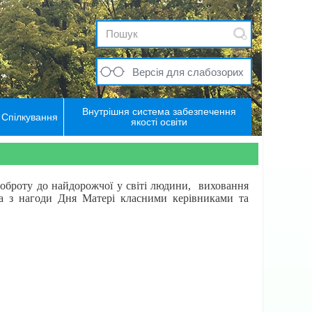
Версія для слабозорих
Внутрішня система забезпечення
Спілкування
якості освіти
 доброту до найдорожчої у світі людини, виховання
ї та з нагоди Дня Матері класними керівниками та