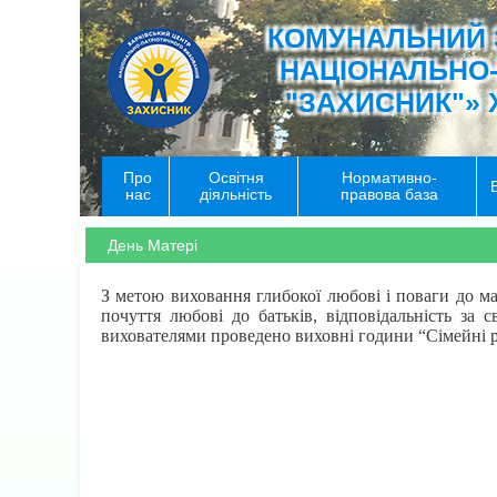
КОМУНАЛЬНИЙ 
НАЦІОНАЛЬНО
"ЗАХИСНИК"» 
Про
Освітня
Нормативно-
нас
діяльність
правова база
День Матері
З метою виховання глибокої любові і поваги до ма
почуття любові до батьків, відповідальність за 
вихователями проведено виховні години “Сімейні ре