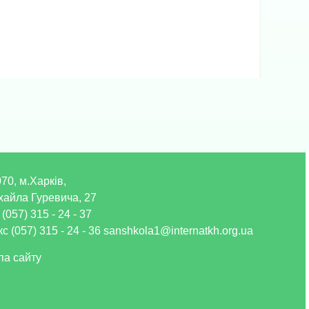
70, м.Харків,
хайла Гуревича, 27
 (057) 315 - 24 - 37
с (057) 315 - 24 - 36 sanshkola1@internatkh.org.ua
па сайту