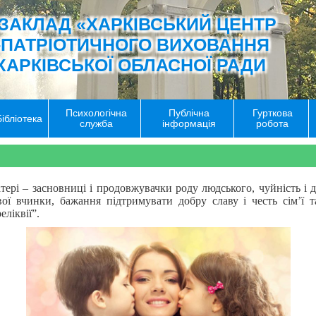
ЗАКЛАД «ХАРКІВСЬКИЙ ЦЕНТР
-ПАТРІОТИЧНОГО ВИХОВАННЯ
ХАРКІВСЬКОЇ ОБЛАСНОЇ РАДИ
Психологічна
Публічна
Гурткова
Бібліотека
служба
інформація
робота
тері – засновниці і продовжувачки роду людського, чуйність і
свої вчинки, бажання підтримувати добру славу і честь сім’
ліквії”.