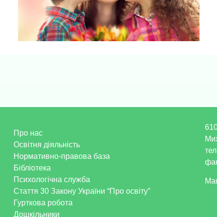
610
Про нас
Ми
Освітня діяльність
тел
Нормативно-правова база
фак
Бібліотека
Психологічна служба
Ма
Стаття 30 Закону України “Про освіту”
Гурткова робота
Дошкільники