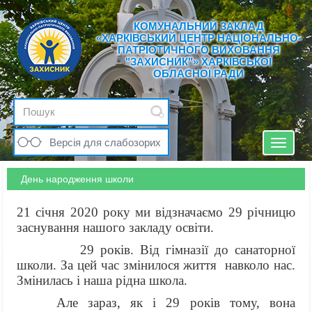
КОМУНАЛЬНИЙ ЗАКЛАД
«ХАРКІВСЬКИЙ ЦЕНТР НАЦІОНАЛЬНО-
ПАТРІОТИЧНОГО ВИХОВАННЯ
"ЗАХИСНИК"» ХАРКІВСЬКОЇ
ОБЛАСНОЇ РАДИ
Версія для слабозорих
Toggle
navigat
День народження школи
21 січня 2020 року ми відзначаємо 29 річницю
заснування нашого закладу освіти.
29 років. Від гімназії до санаторної
школи. За цей час змінилося життя навколо нас.
Змінилась і наша рідна школа.
Але зараз, як і 29 років тому, вона