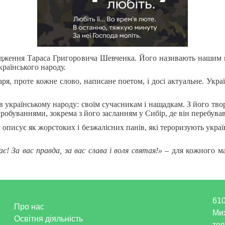
родження Тараса Григоровича Шевченка. Його називають нашим 
раїнського народу.
ря, проте кожне слово, написане поетом, і досі актуальне. Укр
 українському народу: своїм сучасникам і нащадкам. З його твор
обуваннями, зокрема з його засланням у Сибір, де він перебував
 описує як жорстоких і безжалісних панів, які тероризують укра
! За вас правда, за вас слава і воля святая!»
– для кожного ма
610
Про нас
Ми
Освітня діяльність
тел