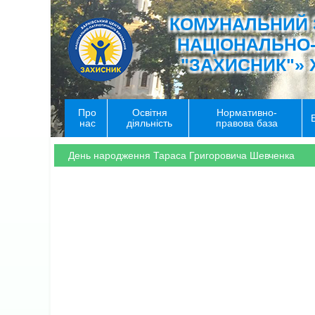
КОМУНАЛЬНИЙ 
НАЦІОНАЛЬНО
"ЗАХИСНИК"» 
Про
Освітня
Нормативно-
нас
діяльність
правова база
День народження Тараса Григоровича Шевченка