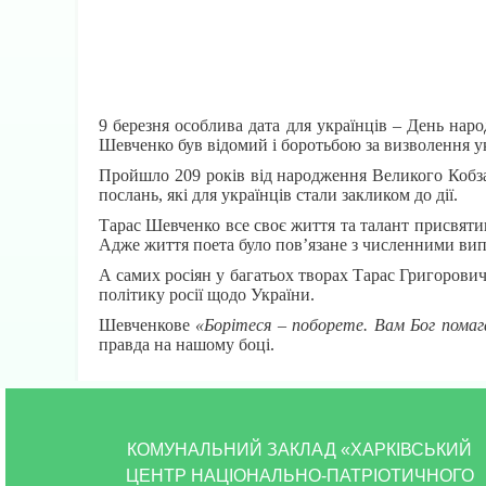
9 березня особлива дата для українців – День на
Шевченко був відомий і боротьбою за визволення ук
Пройшло 209 років від народження Великого Кобза
послань, які для українців стали закликом до дії.
Тарас Шевченко все своє життя та талант присвятив
Адже життя поета було пов’язане з численними випр
А самих росіян у багатьох творах Тарас Григорович
політику росії щодо України.
Шевченкове
«Борітеся – поборете. Вам Бог помагає
правда на нашому боці.
КОМУНАЛЬНИЙ ЗАКЛАД «ХАРКІВСЬКИЙ
ЦЕНТР НАЦІОНАЛЬНО-ПАТРІОТИЧНОГО