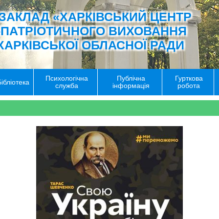
ЗАКЛАД «ХАРКІВСЬКИЙ ЦЕНТР
-ПАТРІОТИЧНОГО ВИХОВАННЯ
ХАРКІВСЬКОЇ ОБЛАСНОЇ РАДИ
Психологічна
Публічна
Гурткова
Бібліотека
служба
інформація
робота