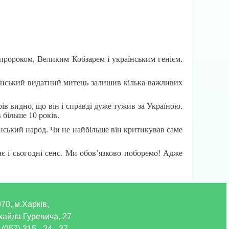
пророком, Великим Кобзарем і українським генієм.
аїнський видатний митець залишив кілька важливих
ів видно, що він і справді дуже тужив за Україною.
 більше 10 років.
їнський народ. Чи не найбільше він критикував саме
є і сьогодні сенс. Ми обов’язково поборемо! Адже
70, м.Харків,
хайла Гуревича, 27
 (057) 315 - 24 - 37