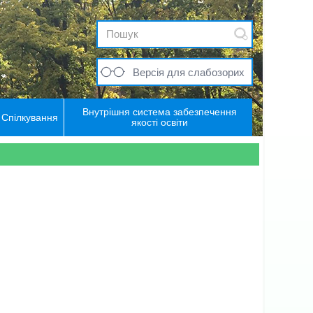
Версія для слабозорих
Внутрішня система забезпечення
Спілкування
якості освіти