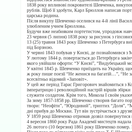
1838 року впливові покровителі Шевченка, викупову
рублів. Щоб її здобути, Карл Брюллов написав портр
царська родина.
Після викупу Шевченко оселився на 4-й лінії Васил
улюбленим учнем Брюллова.
Будучи вже неабияким портетистом, упродовж навча
23 червня (5 липня) 1838 року за рисунок з гіпсов
13 (25) травня 1843 року Шевченко з Петербурга виї
під Борзною.
У червні 1843 побував у Києві, де познайомився з
У лютому 1844 р. повертається до Петербурга закі
якого увійшли офорти: “У Києві”, “Видубецький мон
У квітні 1845 р. Шевченко приїздить на Україну, що
ж року пише поезії “Не женися на багатій…”, “Не 
всесвітньо відомий «Заповіт».
У цей же період Тарас Григорович знайомиться з К
імператрицю і революційний настрій віршів збірки «
служити солдатом. Крім того, Микола І своїм указо
За зиму 1857-1858 рр. Шевченко створив багато порт
твори: “Неофіти”, “Юродивий”, триптих “Доля”, “М
дні прибув до Москви. Тут він зустрічається з друзя
У 1859 році Шевченко отримав дозвіл повернутися в
4 вересня 1860 року Рада Академії мистецтв надала
26 лютого (10 березня) 1861 року Шевченко помер.