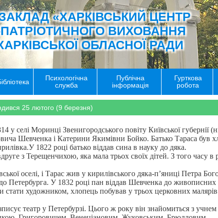
ЗАКЛАД «ХАРКІВСЬКИЙ ЦЕНТР
-ПАТРІОТИЧНОГО ВИХОВАННЯ
ХАРКІВСЬКОЇ ОБЛАСНОЇ РАДИ
Психологічна
Публічна
Гурткова
Бібліотека
служба
інформація
робота
дився 25 лютого (9 березня)
14 у селі Моринці Звенигородського повіту Київської губернії (н
вича Шевченка і Катерини Якимівни Бойко. Батько Тараса був хл
рилівка.У 1822 році батько віддав сина в науку до дяка.
руге з Терещенчихою, яка мала трьох своїх дітей. З того часу в 
вської оселі, і Тарас жив у кирилівського дяка-п’яниці Петра Бо
 до Петербурга. У 1832 році пан віддав Шевченка до живописних 
и стати художником, хлопець побував у трьох церковних малярів.
озписує театр у Петербурзі. Цього ж року він знайомиться з учн
бінкою, Григоровичем, Венеціановим, Жуковським, Брюлловим.