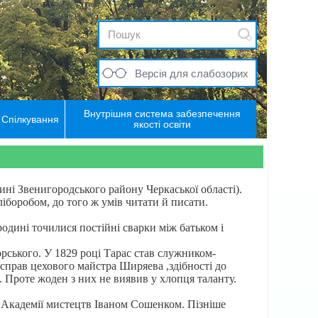
Версія для слабозорих
Внутрішня система забезпечення
Спілкування
якості освіти
ині Звенигородського району Черкаської області).
іборобом, до того ж умів читати й писати.
родині точилися постійні сварки між батьком і
горського. У 1829 році Тарас став служником-
справ цехового майстра Ширяева ,здібності до
 Проте жоден з них не виявив у хлопця таланту.
ем Академії мистецтв Іваном Сошенком. Пізніше