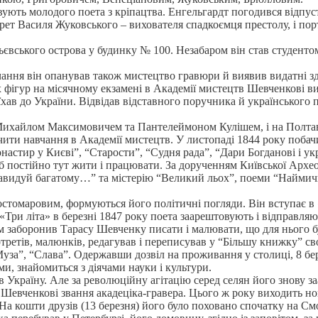
ють молодого поета з кріпацтва. Енгельгардт погодився відпуст
ет Василя Жуковського – вихователя спадкоємця престолу, і портр
ьєвського острова у будинку № 100. Незабаром він став студентом
ння він опанував також мистецтво гравюри й виявив видатні зді
их фігур на місячному екзамені в Академії мистецтв Шевченкові 
хав до України. Відвідав відставного поручника й українського 
 Михайлом Максимовичем та Пантелеймоном Кулішем, і на Полтав
нчити навчання в Академії мистецтв. У листопаді 1844 року поб
астир у Києві”, “Старости”, “Судня рада”, “Дари Богданові і укр
б постійно тут жити і працювати. За дорученням Київської Археол
завидуй багатому…” та містерію “Великий льох”, поеми “Наймичк
остомаровим, формуються його політичні погляди. Він вступає в
Три літа» в березні 1847 року поета заарештовують і відправляю
м заборонив Тарасу Шевченку писати і малювати, що для нього б
ретів, малюнків, редагував і переписував у “Більшу книжку” свої
уза”, “Слава”. Одержавши дозвіл на проживання у столиці, 8 бе
ми, знайомиться з діячами науки і культури.
 Україну. Але за революційну агітацію серед селян його знову за
 Шевченкові звання акадеціка-гравера. Цього ж року виходить н
 На кошти друзів (13 березня) його було поховано спочатку на С