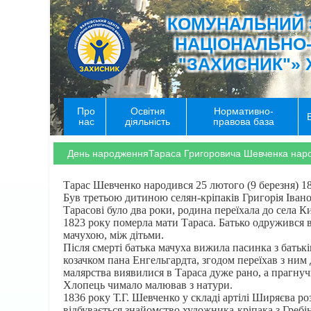
КОМУНАЛЬНИЙ 
НАЦІОНАЛЬНО
"ЗАХИСНИК"» 
Про
Освітня
Нормативно-
нас
діяльність
правова база
День народженняТараса Григоровича Шевченка наро
Тарас Шевченко народився 25 лютого (9 березня) 18
Був третьою дитиною селян-кріпаків Григорія Івано
Тарасові було два роки, родина переїхала до села Ки
1823 року померла мати Тараса. Батько одружився вд
мачухою, між дітьми.
Після смерті батька мачуха вижила пасинка з батькі
козачком пана Енгельгардта, згодом переїхав з ним
малярства виявилися в Тараса дуже рано, а прагнуч
Хлопець чимало малював з натури.
1836 року Т.Г. Шевченко у складі артілі Ширяєва р
відбувається знайомство художника-кріпака з Гре