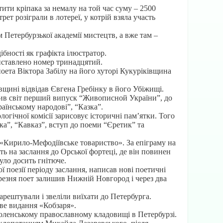
ити кріпака за немалу на той час суму – 2500
ет розіграли в лотереї, у котрій взяла участь
 Петербурзької академії мистецтв, а вже там –
бності як графікта ілюстратор.
виставлено номер тринадцятий.
поета Віктора Забілу на його хуторі Кукуріківщина
щині відвідав Євгена Гребінку в його Убіжищі.
ачив світ перший випуск “Живописной України”, до
аїнському народові”, “Казка”.
огічної комісії зарисовує історичні пам’ятки. Того
а”, “Кавказ”, вступ до поеми “Єретик” та
 «Кирило-Мефодіївське товариство». За епіграму на
ть на заслання до Орської фортеці, де він повинен
уло досить гнітюче.
 поезії періоду заслання, написав нові поетичні
резня поет залишив Нижній Новгород і через два
арештували і звеліли виїхати до Петербурга.
ове видання «Кобзаря».
моленському православному кладовищі в Петербурзі.