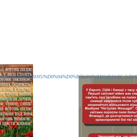
und
t.com.ua/wp-content/uploads/2020/05/%D0%94%D0%B5%
 для збільшення чи зменшення гучності.