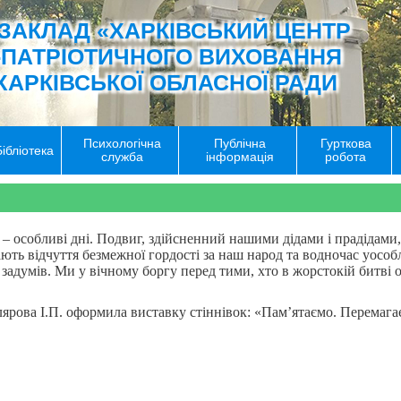
ЗАКЛАД «ХАРКІВСЬКИЙ ЦЕНТР
-ПАТРІОТИЧНОГО ВИХОВАННЯ
ХАРКІВСЬКОЇ ОБЛАСНОЇ РАДИ
Психологічна
Публічна
Гурткова
Бібліотека
служба
інформація
робота
 – особливі дні. Подвиг, здійсненний нашими дідами і прадідами,
ють відчуття безмежної гордості за наш народ та водночас уособ
і задумів. Ми у вічному боргу перед тими, хто в жорстокій битві
рова І.П. оформила виставку стіннівок: «Пам’ятаємо. Перемагаєм