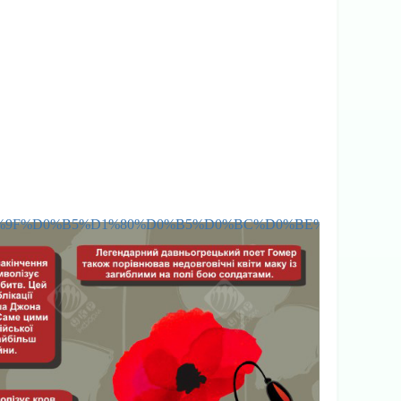
D0%BD%D1%8C-%D0%9F%D0%B5%D1%80%D0%B5%D0%BC%D0%BE%