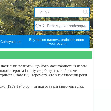
Версія для слабозорих
Внутрішня система забезпечення
Спілкування
якості освіти
 настільки великий, що його масштабність із часом
люють героїзм і вічну скорботу за мільйонами
 отримав Славетну Перемогу, хто у післявоєнні роки
о. 1939-1945 рр.» та підготувала відео матеріал.