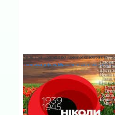
Media error: Format(s) not supported or source(s) not fo
Завантажити файл: http://internat-diabe
00:00
Використовуйте клавіші зі стрілками Вгору/Вниз