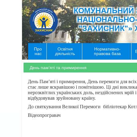
КОМУНАЛЬНИЙ 
НАЦІОНАЛЬНО
"ЗАХИСНИК"» 
Про
Освітня
Нормативно-
нас
діяльність
правова база
День пам’яті та примирення
День Пам’яті і примирення, День перемоги для всіх
стає лише яскравішою і помітнішою. Ці дні виклика
нерозквітлих українських доль, нездійснених мрій 
відбудовував зруйновану країну.
До святкування Великої Перемоги бібліотекар Котля
Відеопрогравач