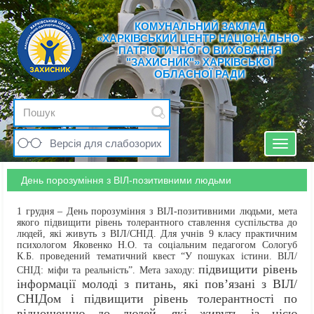
КОМУНАЛЬНИЙ ЗАКЛАД
«ХАРКІВСЬКИЙ ЦЕНТР НАЦІОНАЛЬНО-
ПАТРІОТИЧНОГО ВИХОВАННЯ
"ЗАХИСНИК"» ХАРКІВСЬКОЇ
ОБЛАСНОЇ РАДИ
Версія для слабозорих
Toggle
navigat
День порозуміння з ВІЛ-позитивними людьми
1 грудня – День порозуміння з ВІЛ-позитивними людьми, мета
якого підвищити рівень толерантного ставлення суспільства до
людей, які живуть з ВІЛ/СНІД. Для учнів 9 класу практичним
психологом Яковенко Н.О. та соціальним педагогом Сологуб
К.Б. проведений тематичний квест “У пошуках істини. ВІЛ/
підвищити рівень
СНІД: міфи та реальність”. Мета заходу:
інформації молоді з питань, які пов’язані з ВІЛ/
СНІДом і підвищити рівень толерантності по
відношенню до людей, які живуть із цією