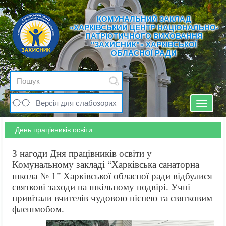
КОМУНАЛЬНИЙ ЗАКЛАД
«ХАРКІВСЬКИЙ ЦЕНТР НАЦІОНАЛЬНО-
ПАТРІОТИЧНОГО ВИХОВАННЯ
"ЗАХИСНИК"» ХАРКІВСЬКОЇ
ОБЛАСНОЇ РАДИ
Версія для слабозорих
Toggle
navigat
День працівників освіти
З нагоди Дня працівників освіти у
Комунальному закладі “Харківська санаторна
школа № 1” Харківської обласної ради відбулися
святкові заходи на шкільному подвірі. Учні
привітали вчителів чудовою піснею та святковим
флешмобом.