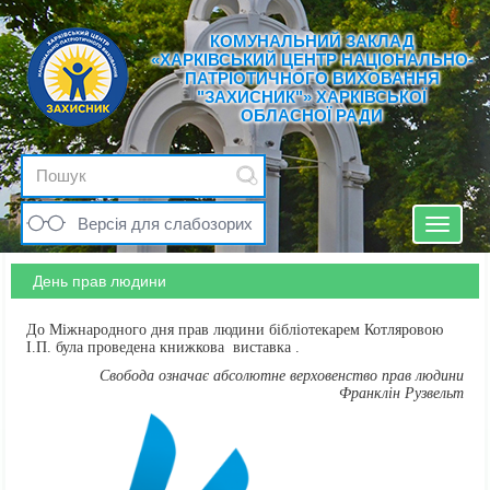
КОМУНАЛЬНИЙ ЗАКЛАД
«ХАРКІВСЬКИЙ ЦЕНТР НАЦІОНАЛЬНО-
ПАТРІОТИЧНОГО ВИХОВАННЯ
"ЗАХИСНИК"» ХАРКІВСЬКОЇ
ОБЛАСНОЇ РАДИ
Версія для слабозорих
Toggle
navigat
День прав людини
До Міжнародного дня прав людини бібліотекарем Котляровою
І.П. була проведена книжкова виставка .
Свобода означає абсолютне верховенство прав людини
Франклін Рузвельт