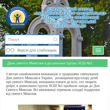
КОМУНАЛЬНИЙ ЗАКЛАД
«ХАРКІВСЬКИЙ ЦЕНТР НАЦІОНАЛЬНО-
ПАТРІОТИЧНОГО ВИХОВАННЯ
"ЗАХИСНИК"» ХАРКІВСЬКОЇ
ОБЛАСНОЇ РАДИ
Версія для слабозорих
Toggle
navigat
День святого Миколая в дошкільних групах ХСШ №1
З метою ознайомлення вихованців із традиціями святкування
Дня святого Миколая в Україні, розширення кругозору дітей
про святого Миколая, виховання поваги до всіх, хто творить
добро, в дошкільних групах ХСШ №1 пройшли заходи до Дня
Святого Миколая. Всі ввихованці отримали солодкі подарунки
від святого Миколая.