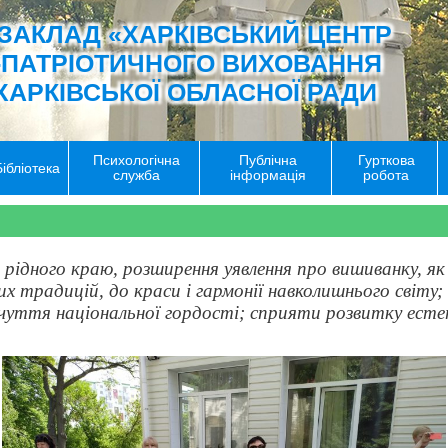
ЗАКЛАД «ХАРКІВСЬКИЙ ЦЕНТР
-ПАТРІОТИЧНОГО ВИХОВАННЯ
ХАРКІВСЬКОЇ ОБЛАСНОЇ РАДИ
Психологічна
Публічна
Гурткова
Бібліотека
служба
інформація
робота
рідного краю, розширення уявлення про вишиванку, як
их традицій, до краси і гармонії навколишнього світу;
очуття національної гордості; сприяти розвитку ест