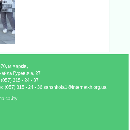
70, м.Харків,
хайла Гуревича, 27
 (057) 315 - 24 - 37
с (057) 315 - 24 - 36 sanshkola1@internatkh.org.ua
па сайту