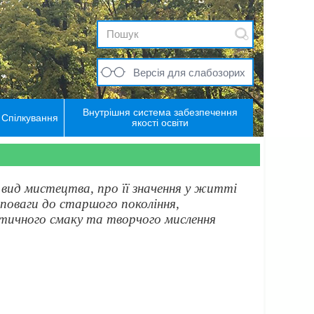
Версія для слабозорих
Внутрішня система забезпечення
Спілкування
якості освіти
 вид мистецтва, про її значення у житті
 поваги до старшого покоління,
етичного смаку та творчого мислення