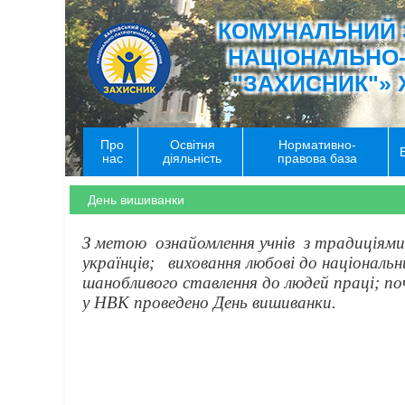
КОМУНАЛЬНИЙ 
НАЦІОНАЛЬНО
"ЗАХИСНИК"» 
Про
Освітня
Нормативно-
нас
діяльність
правова база
День вишиванки
З метою ознайомлення учнів з традиціями 
українців; виховання любові до національн
шанобливого ставлення до людей праці; п
у НВК проведено День вишиванки.