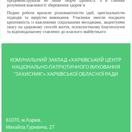
продемонстрували не лише творчі здібності, а й глибоке
розуміння важливості збереження здоров’я.
Подані роботи вразили різноманітністю ідей, оригінальністю
підходів та щирістю виконання. Учасники змогли поєднати
креативність із важливими соціальними меседжами, акцентуючи
увагу на здоровому способі життя, психологічному благополуччі
та відповідальному ставленні до власного майбутнього.
КОМУНАЛЬНИЙ ЗАКЛАД «ХАРКІВСЬКИЙ ЦЕНТР
НАЦІОНАЛЬНО-ПАТРІОТИЧНОГО ВИХОВАННЯ
“ЗАХИСНИК”» ХАРКІВСЬКОЇ ОБЛАСНОЇ РАДИ
61070, м.Харків,
Михайла Гуревича, 27