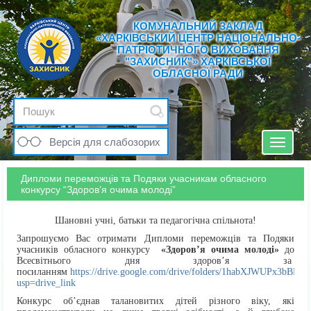
КОМУНАЛЬНИЙ ЗАКЛАД
«ХАРКІВСЬКИЙ ЦЕНТР НАЦІОНАЛЬНО-
ПАТРІОТИЧНОГО ВИХОВАННЯ
"ЗАХИСНИК"» ХАРКІВСЬКОЇ
ОБЛАСНОЇ РАДИ
Версія для слабозорих
Toggle
navigat
Дипломи переможців та Подяки учасникам обласного
конкурсу “Здоров’я очима молоді”
Шановні учні, батьки та педагогічна спільнота!
Запрошуємо Вас отримати Дипломи переможців та Подяки
учасників обласного конкурсу
«Здоров’я очима молоді»
до
Всесвітнього дня здоров’я за
посиланням
https://drive.google.com/drive/folders/1habXJWUPx3b
usp=drive_link
Конкурс об’єднав талановитих дітей різного віку, які