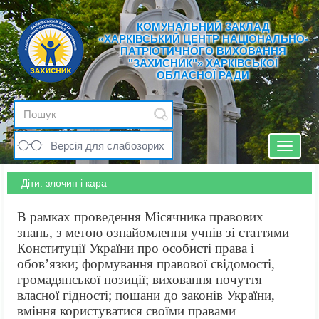
КОМУНАЛЬНИЙ ЗАКЛАД
«ХАРКІВСЬКИЙ ЦЕНТР НАЦІОНАЛЬНО-
ПАТРІОТИЧНОГО ВИХОВАННЯ
"ЗАХИСНИК"» ХАРКІВСЬКОЇ
ОБЛАСНОЇ РАДИ
Версія для слабозорих
Toggle
navigat
Діти: злочин і кара
В рамках проведення Місячника правових
знань, з метою ознайомлення учнів зі статтями
Конституції України про особисті права і
обов’язки; формування правової свідомості,
громадянської позиції; виховання почуття
власної гідності; пошани до законів України,
вміння користуватися своїми правами