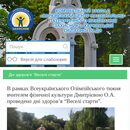
КОМУНАЛЬНИЙ ЗАКЛАД
«ХАРКІВСЬКИЙ ЦЕНТР НАЦІОНАЛЬНО-
ПАТРІОТИЧНОГО ВИХОВАННЯ
"ЗАХИСНИК"» ХАРКІВСЬКОЇ
ОБЛАСНОЇ РАДИ
Версія для слабозорих
Toggle
navigat
Дні здоров’я “Веселі старти”
В рамках Всеукраїнського Олімпійського тижня
вчителем фізичної культури Дмитрієвою О.А.
проведено дні здоров’я “Веселі старти”.