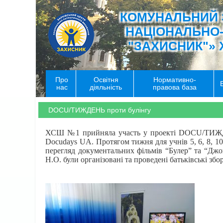
КОМУНАЛЬНИЙ 
НАЦІОНАЛЬНО
"ЗАХИСНИК"» 
Про
Освітня
Нормативно-
нас
діяльність
правова база
DOCU/ТИЖДЕНЬ проти булінгу
ХСШ №1 прийняла участь у проекті DOCU/ТИЖДЕ
Docudays UA. Протягом тижня для учнів 5, 6, 8, 
перегляд документальних фільмів “Булер” та “Джо
Н.О. були організовані та проведені батьківські збо