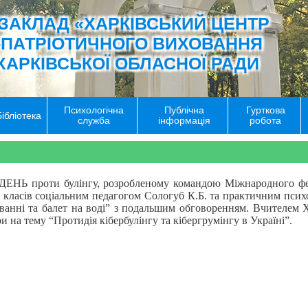
ЗАКЛАД «ХАРКІВСЬКИЙ ЦЕНТР
-ПАТРІОТИЧНОГО ВИХОВАННЯ
ХАРКІВСЬКОЇ ОБЛАСНОЇ РАДИ
Психологічна
Публічна
Гурткова
Бібліотека
служба
інформація
робота
НЬ проти булінгу, розробленому командою Міжнародного фес
10 класів соціальним педагогом Сологуб К.Б. та практичним пси
ванні та балет на воді” з подальшим обговоренням. Вчителем
ри на тему “Протидія кібербулінгу та кібергрумінгу в Україні”.