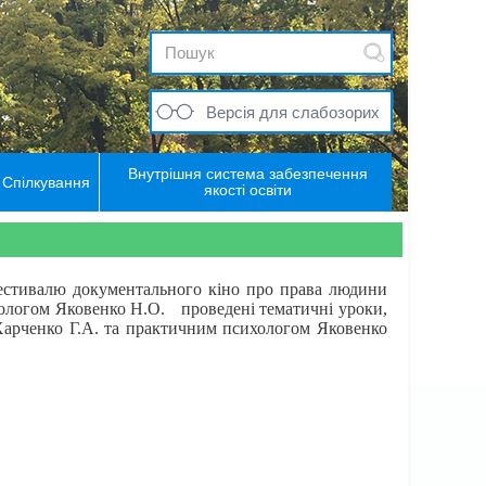
Версія для слабозорих
Внутрішня система забезпечення
Спілкування
якості освіти
тивалю документального кіно про права людини
хологом Яковенко Н.О. проведені тематичні уроки,
 Харченко Г.А. та практичним психологом Яковенко