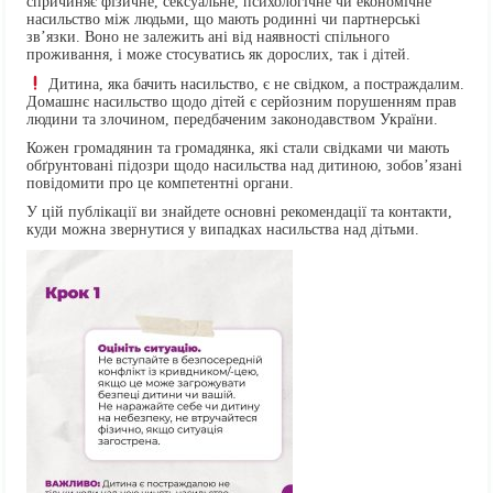
спричиняє фізичне, сексуальне, психологічне чи економічне
насильство між людьми, що мають родинні чи партнерські
звʼязки. Воно не залежить ані від наявності спільного
проживання, і може стосуватись як дорослих, так і дітей.
Дитина, яка бачить насильство, є не свідком, а постраждалим.
Домашнє насильство щодо дітей є серйозним порушенням прав
людини та злочином, передбаченим законодавством України.
Кожен громадянин та громадянка, які стали свідками чи мають
обґрунтовані підозри щодо насильства над дитиною, зобов’язані
повідомити про це компетентні органи.
У цій публікації ви знайдете основні рекомендації та контакти,
куди можна звернутися у випадках насильства над дітьми.