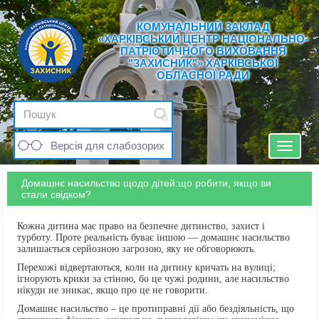
КОМУНАЛЬНИЙ ЗАКЛАД
«ХАРКІВСЬКИЙ ЦЕНТР НАЦІОНАЛЬНО-
ПАТРІОТИЧНОГО ВИХОВАННЯ
"ЗАХИСНИК"» ХАРКІВСЬКОЇ
ОБЛАСНОЇ РАДИ
Версія для слабозорих
Toggle
navigat
Домашнє насильство щодо дітей:що робити, якщо ви
стали свідком?
Кожна дитина має право на безпечне дитинство, захист і
турботу. Проте реальність буває іншою — домашнє насильство
залишається серйозною загрозою, яку не обговорюють.
Перехожі відвертаються, коли на дитину кричать на вулиці;
ігнорують крики за стіною, бо це чужі родини, але насильство
нікуди не зникає, якщо про це не говорити.
Домашнє насильство – це протиправні дії або бездіяльність, що