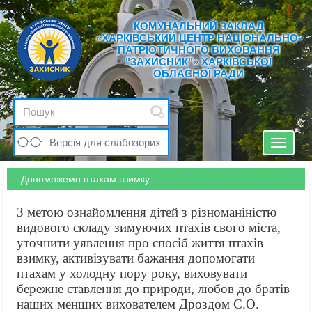
КОМУНАЛЬНИЙ ЗАКЛАД
«ХАРКІВСЬКИЙ ЦЕНТР НАЦІОНАЛЬНО-
ПАТРІОТИЧНОГО ВИХОВАННЯ
"ЗАХИСНИК"» ХАРКІВСЬКОЇ
ОБЛАСНОЇ РАДИ
Версія для слабозорих
Toggle
navigat
Допоможемо птахам взимку
З метою ознайомлення дітей з різноманіністю
видового складу зимуючих птахів свого міста,
уточнити уявлення про спосіб життя птахів
взимку, активізувати бажання допомогати
птахам у холодну пору року, виховувати
бережне ставлення до природи, любов до братів
наших менших вихователем Дроздом С.О.