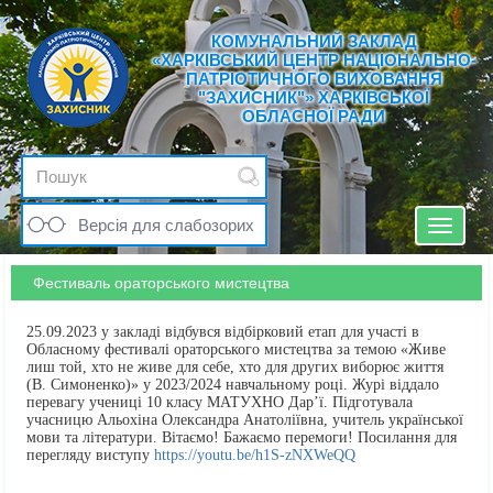
КОМУНАЛЬНИЙ ЗАКЛАД
«ХАРКІВСЬКИЙ ЦЕНТР НАЦІОНАЛЬНО-
ПАТРІОТИЧНОГО ВИХОВАННЯ
"ЗАХИСНИК"» ХАРКІВСЬКОЇ
ОБЛАСНОЇ РАДИ
Версія для слабозорих
Toggle
navigat
Фестиваль ораторського мистецтва
25.09.2023 у закладі відбувся відбірковий етап для участі в
Обласному фестивалі ораторського мистецтва за темою «Живе
лиш той, хто не живе для себе, хто для других виборює життя
(В. Симоненко)» у 2023/2024 навчальному році. Журі віддало
перевагу учениці 10 класу МАТУХНО Дар’ї. Підготувала
учасницю Альохіна Олександра Анатоліївна, учитель української
мови та літератури. Вітаємо! Бажаємо перемоги! Посилання для
перегляду виступу
https://youtu.be/h1S-zNXWeQQ