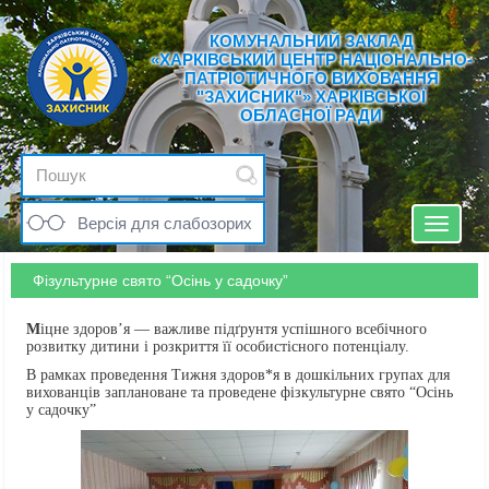
КОМУНАЛЬНИЙ ЗАКЛАД
«ХАРКІВСЬКИЙ ЦЕНТР НАЦІОНАЛЬНО-
ПАТРІОТИЧНОГО ВИХОВАННЯ
"ЗАХИСНИК"» ХАРКІВСЬКОЇ
ОБЛАСНОЇ РАДИ
Версія для слабозорих
Toggle
navigat
Фізультурне свято “Осінь у садочку”
М
іцне здоров’я — важливе підґрунтя успішного всебічного
розвитку дитини і розкриття її особистісного потенціалу.
В рамках проведення Тижня здоров*я в дошкільних групах для
вихованців заплановане та проведене фізкультурне свято “Осінь
у садочку”