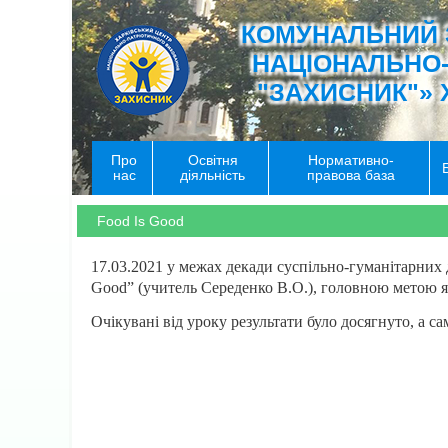
КОМУНАЛЬНИЙ 
НАЦІОНАЛЬНО
"ЗАХИСНИК"» 
Про
Освітня
Нормативно-
нас
діяльність
правова база
Food Is Good
17.03.2021 у межах декади суспільно-гуманітарних
Good” (учитель Середенко В.О.), головною метою 
Очікувані від уроку результати було досягнуто, а са