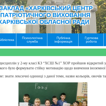
ЗАКЛАД «ХАРКІВСЬКИЙ ЦЕНТР
-ПАТРІОТИЧНОГО ВИХОВАННЯ
ХАРКІВСЬКОЇ ОБЛАСНОЇ РАДИ
Психологічна
Публічна
Гурткова
Бібліотека
служба
інформація
робота
 дисциплін у 2-му класі КЗ “ХСШ №1” ХОР пройшов відкритий урок
якого було формувати
стійку мотивацію щодо вивчення іноземної
ме: знати лексичні одиниці з даної теми,
назви кольорів, овочів та