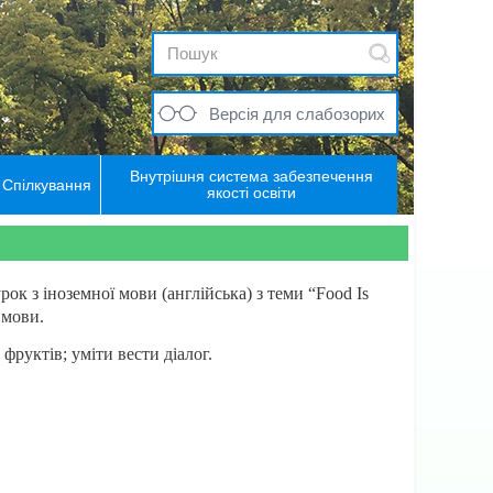
Версія для слабозорих
Внутрішня система забезпечення
Спілкування
якості освіти
 з іноземної мови (англійська) з теми “Food Is
 мови.
 фруктів;
уміти вести діалог.