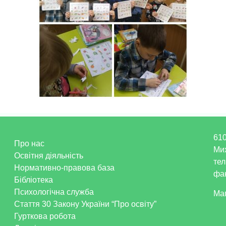
610
Про нас
Ми
Освітня діяльність
тел
Нормативно-правова база
фак
Бібліотека
Психологічна служба
Ма
Стаття 30 Закону України “Про освіту”
Гурткова робота