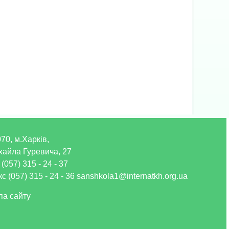
70, м.Харків,
хайла Гуревича, 27
 (057) 315 - 24 - 37
с (057) 315 - 24 - 36 sanshkola1@internatkh.org.ua
па сайту