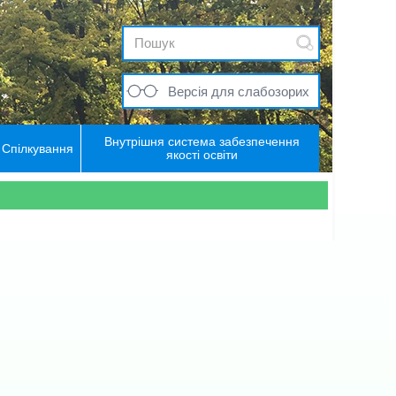
Версія для слабозорих
Внутрішня система забезпечення
Спілкування
якості освіти