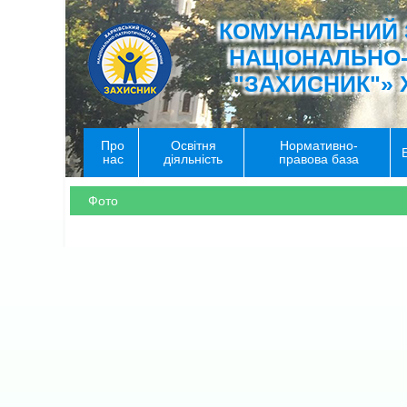
КОМУНАЛЬНИЙ 
НАЦІОНАЛЬНО
"ЗАХИСНИК"» 
Про
Освітня
Нормативно-
нас
діяльність
правова база
Фото