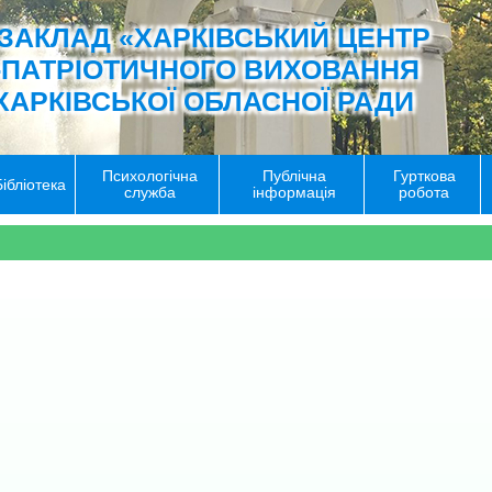
ЗАКЛАД «ХАРКІВСЬКИЙ ЦЕНТР
-ПАТРІОТИЧНОГО ВИХОВАННЯ
ХАРКІВСЬКОЇ ОБЛАСНОЇ РАДИ
Психологічна
Публічна
Гурткова
Бібліотека
служба
інформація
робота