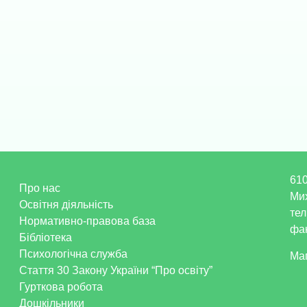
610
Про нас
Ми
Освітня діяльність
тел
Нормативно-правова база
фак
Бібліотека
Психологічна служба
Ма
Стаття 30 Закону України “Про освіту”
Гурткова робота
Дошкільники