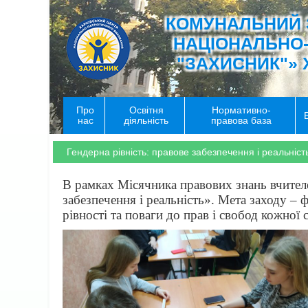
КОМУНАЛЬНИЙ 
НАЦІОНАЛЬНО
"ЗАХИСНИК"» 
Про
Освітня
Нормативно-
нас
діяльність
правова база
Гендерна рівність: правове забезпечення і реальніст
В рамках Місячника правових знань вчителе
забезпечення і реальність». Мета заходу – 
рівності та поваги до прав і свобод кожної