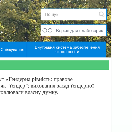
Версія для слабозорих
Внутрішня система забезпечення
Спілкування
якості освіти
т «Гендерна рівність: правове
 як “ґендер”; виховання засад ґендерної
словлювали власну думку.