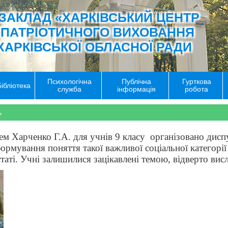
ЗАКЛАД «ХАРКІВСЬКИЙ ЦЕНТР
-ПАТРІОТИЧНОГО ВИХОВАННЯ
ХАРКІВСЬКОЇ ОБЛАСНОЇ РАДИ
Психологічна
Публічна
Гурткова
Бібліотека
служба
інформація
робота
ь
м Харченко Г.А. для учнів 9 класу організовано диспу
формування поняття такої важливої соціальної категорії
 статі. Учні залишилися зацікавлені темою, відверто ви